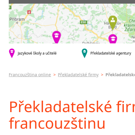
Praha 4
Soudní tl
Praha 5
Praha 6
Praha 8
Praha 9
Praha 10
krajská města
Jazykové školy a učitelé
Překladatelské agentury
Brno
Olomouc
Zlín
Francouzština online
>
Překladatelské firmy
>
Překladatelsk
Jihlava
malá města podle abecedy
Brandýs nad Labem-Stará
Překladatelské fir
Boleslav
Dačice
francouzštinu
Havlíčkův Brod
Kounice
Ústí nad Orlicí