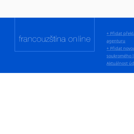
+ Přidat přek
agenturu
+ Přidat novo
soukromého l
Aktuálnost ú