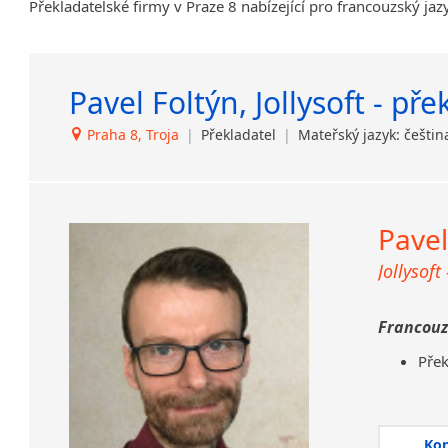
Překladatelské firmy v Praze 8 nabízející pro francouzský jaz
Pavel Foltýn, Jollysoft - př
Praha 8, Troja
|
Překladatel
|
Mateřský jazyk: češtin
Pavel
Jollysoft
Francouz
Přek
Nena
Pok
Pok
Ko