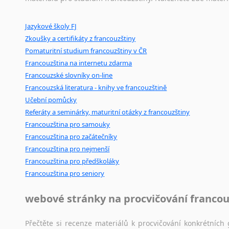
Ostatní pomůcky pro překladatele
Jazykové školy FJ
Mix
pomůcek,
jež
mají
potenciál
pomoci
překladateli
v
je
Zkoušky a certifikáty z francouzštiny
poradny
a
pravidla
pravopisu
nebo
stylistické
příručky.
Pomaturitní studium francouzštiny v ČR
Francouzština na internetu zdarma
Francouzské slovníky on-line
Francouzská literatura - knihy ve francouzštině
Učební pomůcky
Referáty a seminárky, maturitní otázky z francouzštiny
Francouzština pro samouky
Francouzština pro začátečníky
Francouzština pro nejmenší
Francouzština pro předškoláky
Francouzština pro seniory
webové stránky na procvičování francou
Přečtěte si recenze materiálů k procvičování konkrétních 