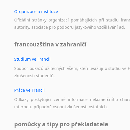
Organizace a instituce
Oficiální
stránky
organizací
pomáhajících
při
studiu
fran
autority,
asociace
pro
podporu
jazykového
vzdělávání
ad.
francouzština v zahraničí
Studium ve Francii
Soubor
odkazů
užitečných
všem,
kteří
uvažují
o
studiu
ve
F
zkušenosti
studentů.
Práce ve Francii
Odkazy
poskytující
cenné
informace
nekomerčního
char
internetu
případně
osobní
zkušenosti
ostatních.
pomůcky a tipy pro překladatele