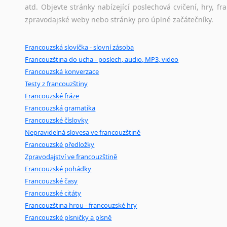
atd. Objevte stránky nabízející poslechová cvičení, hry,
zpravodajské weby nebo stránky pro úplné začátečníky.
Francouzská slovíčka - slovní zásoba
Francouzština do ucha - poslech, audio, MP3, video
Francouzská konverzace
Testy z francouzštiny
Francouzské fráze
Francouzská gramatika
Francouzské číslovky
Nepravidelná slovesa ve francouzštině
Francouzské předložky
Zpravodajství ve francouzštině
Francouzské pohádky
Francouzské časy
Francouzské citáty
Francouzština hrou - francouzské hry
Francouzské písničky a písně