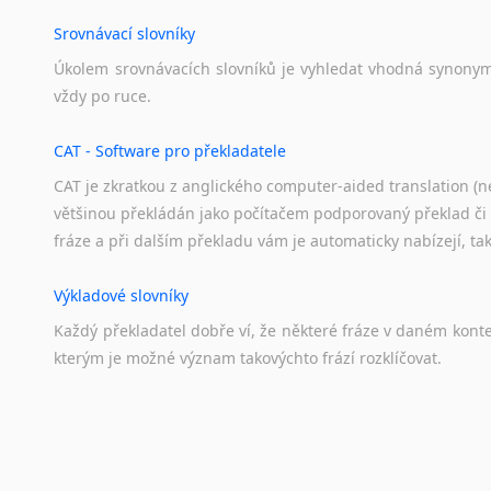
Srovnávací slovníky
Úkolem
srovnávacích
slovníků
je
vyhledat
vhodná
synony
vždy
po
ruce.
CAT - Software pro překladatele
CAT je zkratkou z anglického computer-aided translation (ne
většinou překládán jako počítačem podporovaný překlad či
fráze a při dalším překladu vám je automaticky nabízejí, ta
Výkladové slovníky
Každý
překladatel
dobře
ví,
že
některé
fráze
v
daném
kont
kterým
je
možné
význam
takovýchto
frází
rozklíčovat.
Překladové slovníky
Slovník, největší přítel každého překladatele. A jelikož
kvalitních online překladových slovníků již nemusíte únavn