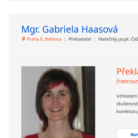
Vaši zaká
Pokud pře
Mgr. Gabriela Haasová
Praha 8, Bohnice
|
Překladatel
|
Mateřský jazyk: Če
Překl
francouzš
Vzhlede
zkušenos
korekturu
stylistic
náhodě. D
přestože 
Ko