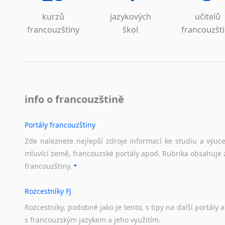
kurzů
jazykových
učitelů
francouzštiny
škol
francouzšt
info o francouzštině
Portály francouzštiny
Zde naleznete nejlepší zdroje informací ke studiu a výuc
mluvící země, francouzské portály apod. Rubrika obsahuje 
francouzštiny.
Rozcestníky FJ
Rozcestníky,
podobné
jako
je
tento,
s
tipy
na
další
portály
a
s
francouzským
jazykem
a
jeho
využitím.