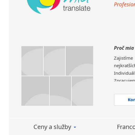
Profesio
Proč mia
Zajistíme
nejkratšíc
Individuá
Zpracuje
společnost
Díky kon
Ko
nepotřebu
Vybíráme s
různá odvě
Ceny a služby
Franco
Můžete se
zpracován