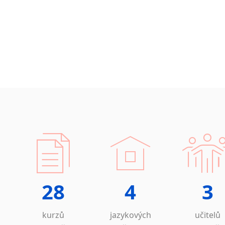
Islandština
Japonština
Jidiš
Kašmírština
Katalánština
Kazaština
Kečuánština
Kmérština
Konžština
Korejština
Korsičtina
Kumykština
Kurdština
Kyrgyzština
28
4
3
Laoština
Laponština
kurzů
jazykových
učitelů
Latina