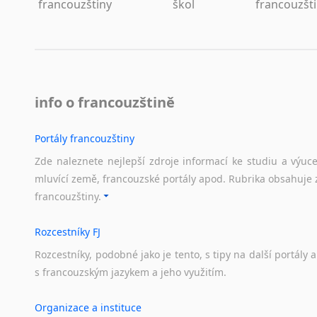
francouzštiny
škol
francouzšt
Lezginština
Lingala
Litevština
Lotyšština
Luba
Makedonština
info o francouzštině
Malajština
Malgaština
Portály francouzštiny
Malinština
Zde naleznete nejlepší zdroje informací ke studiu a výuc
Maltština
mluvící země, francouzské portály apod. Rubrika obsahuje 
Maorština
francouzštiny.
Megrelština
Moldavština
Rozcestníky FJ
Mongolština
Rozcestníky,
podobné
jako
je
tento,
s
tipy
na
další
portály
a
Nepálština
s
francouzským
jazykem
a
jeho
využitím.
Nilosaharské jazyky
Nizozemština
Organizace a instituce