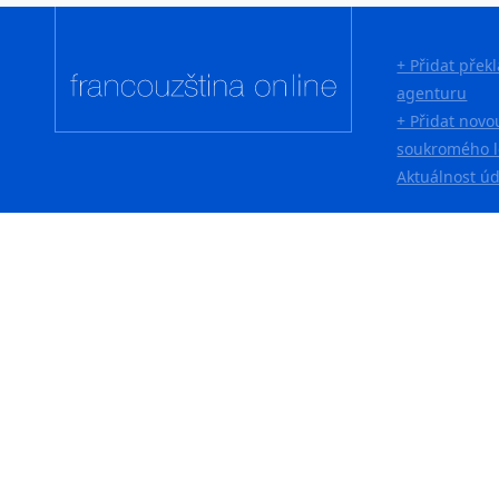
Lingala
Litevština
+ Přidat přek
Lotyšština
agenturu
Luba
+ Přidat novo
Makedonština
soukromého l
Malajština
Aktuálnost ú
Malgaština
Malinština
Maltština
Maorština
Megrelština
Moldavština
Mongolština
Nepálština
Nilosaharské jazyky
Nizozemština
Norština