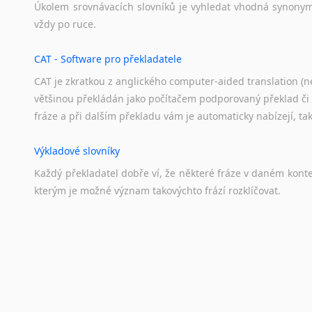
Úkolem
srovnávacích
slovníků
je
vyhledat
vhodná
synony
Svahilština
vždy
po
ruce.
Švédština
Tádžičtina
CAT - Software pro překladatele
Tahitština
CAT je zkratkou z anglického computer-aided translation (ne
Tamilština
většinou překládán jako počítačem podporovaný překlad či
Tatarština
fráze a při dalším překladu vám je automaticky nabízejí, ta
Thajština
Tibetština
Výkladové slovníky
Tigriňňa
Každý
překladatel
dobře
ví,
že
některé
fráze
v
daném
kont
Turečtina
kterým
je
možné
význam
takovýchto
frází
rozklíčovat.
Turkménština
Ujgurština
Urdština
Překladové slovníky
Uzbečtina
Slovník, největší přítel každého překladatele. A jelikož
Vietnamština
kvalitních online překladových slovníků již nemusíte únavn
Wolof
frázi a dřív, než řeknete švec, vyskočí vám hledaný výraz.
Znakový jazyk