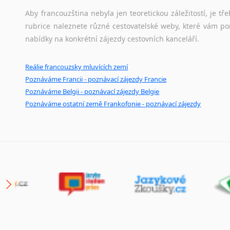
Japonština
Aby francouzština nebyla jen teoretickou záležitostí, je tře
Jidiš
rubrice naleznete různé cestovatelské weby, které vám po
Kašmírština
nabídky na konkrétní zájezdy cestovních kanceláří.
Katalánština
Kazaština
Reálie francouzsky mluvících zemí
Kečuánština
Poznáváme Francii - poznávací zájezdy Francie
Kmérština
Poznáváme Belgii - poznávací zájezdy Belgie
Poznáváme ostatní země Frankofonie - poznávací zájezdy
Konžština
Korejština
Korsičtina
Kumykština
Kurdština
Kyrgyzština
Laoština
Laponština
Latina
Lezginština