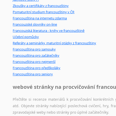
Mix
pomůcek,
jež
mají
potenciál
pomoci
překladateli
v
je
Amharština
Zkoušky a certifikáty z francouzštiny
poradny
a
pravidla
pravopisu
nebo
stylistické
příručky.
Arabština
Pomaturitní studium francouzštiny v ČR
Aramejština
Francouzština na internetu zdarma
Arménština
Francouzské slovníky on-line
Avarština
Francouzská literatura - knihy ve francouzštině
Azerbajdžánština
Učební pomůcky
Bambarština
Referáty a seminárky, maturitní otázky z francouzštiny
Bantuské jazyky
Francouzština pro samouky
Francouzština pro začátečníky
Barmština
Francouzština pro nejmenší
Baskičtina
Francouzština pro předškoláky
Běloruština
Francouzština pro seniory
Bengálština
Bosenština
webové stránky na procvičování francou
Bulharština
Burjatština
Přečtěte si recenze materiálů k procvičování konkrétních 
Čagatajské jazyky
atd. Objevte stránky nabízející poslechová cvičení, hry,
Čečenština
zpravodajské weby nebo stránky pro úplné začátečníky.