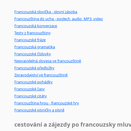
Černohorština
Dánština
Francouzská slovíčka - slovní zásoba
Darí
Francouzština do ucha - poslech, audio, MP3, video
Esperanto
Francouzská konverzace
Estonština
Testy z francouzštiny
Faerština
Francouzské fráze
Fidžijština
Francouzská gramatika
Filipínské jazyky
Francouzské číslovky
Nepravidelná slovesa ve francouzštině
Finština
Francouzské předložky
Fulbština
Zpravodajství ve francouzštině
Gaelština
Francouzské pohádky
Gruzínština
Francouzské časy
Hebrejština
Francouzské citáty
Hindština
Francouzština hrou - francouzské hry
Chorvatština
Francouzské písničky a písně
Indonéština
Irština
cestování a zájezdy po francouzsky mlu
Islandština