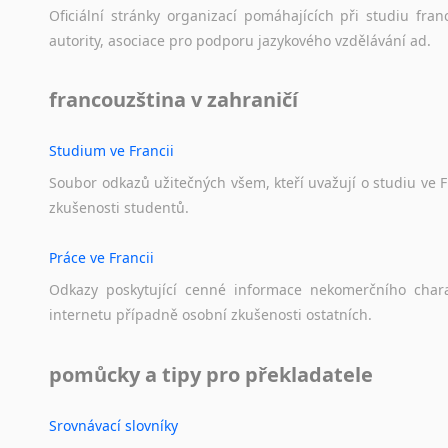
Norština
Oficiální
stránky
organizací
pomáhajících
při
studiu
fran
Novořečtina
autority,
asociace
pro
podporu
jazykového
vzdělávání
ad.
Oromština
Páli
francouzština v zahraničí
Pandžábština
Paštunština
Studium ve Francii
Perština
Portugalština
Soubor
odkazů
užitečných
všem,
kteří
uvažují
o
studiu
ve
F
zkušenosti
studentů.
Retorománština
Romština
Práce ve Francii
Rumunština
Sanskrt
Odkazy
poskytující
cenné
informace
nekomerčního
char
Sinhalština
internetu
případně
osobní
zkušenosti
ostatních.
Slovinština
Somálština
pomůcky a tipy pro překladatele
Sóština
Srbština
Srovnávací slovníky
Staroslověnština