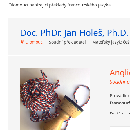
Olomouci nabízející překlady francouzského jazyka.
Amharština
Arabština
Aramejština
Doc. PhDr. Jan Holeš, Ph.D.
Arménština
Avarština
Olomouc
|
Soudní překladatel
|
Mateřský jazyk: češ
Azerbajdžánština
Bambarština
Bantuské jazyky
Barmština
Angli
Baskičtina
Soudní o
Běloruština
Bengálština
Provádím 
Bosenština
francouz
Bulharština
Burjatština
Dodám p
Čagatajské jazyky
doložkou,
Čečenština
rodné, od