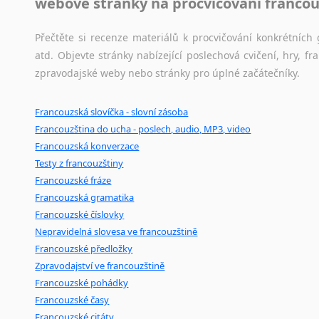
webové stránky na procvičování francou
Amharština
Arabština
Přečtěte si recenze materiálů k procvičování konkrétních 
Aramejština
atd. Objevte stránky nabízející poslechová cvičení, hry,
Arménština
zpravodajské weby nebo stránky pro úplné začátečníky.
Avarština
Azerbajdžánština
Francouzská slovíčka - slovní zásoba
Bambarština
Francouzština do ucha - poslech, audio, MP3, video
Bantuské jazyky
Francouzská konverzace
Barmština
Testy z francouzštiny
Baskičtina
Francouzské fráze
Běloruština
Francouzská gramatika
Bengálština
Francouzské číslovky
Bosenština
Nepravidelná slovesa ve francouzštině
Bulharština
Francouzské předložky
Burjatština
Zpravodajství ve francouzštině
Francouzské pohádky
Čagatajské jazyky
Francouzské časy
Čečenština
Francouzské citáty