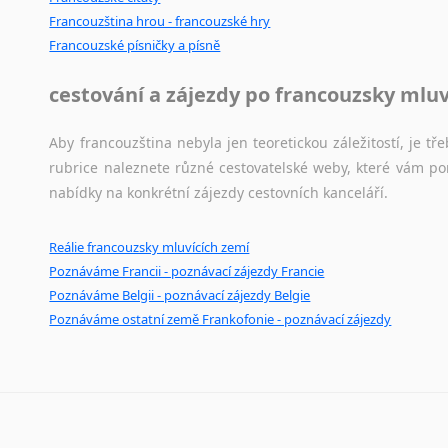
Černohorština
Francouzština hrou - francouzské hry
Dánština
Francouzské písničky a písně
Darí
Esperanto
cestování a zájezdy po francouzsky mlu
Estonština
Faerština
Aby francouzština nebyla jen teoretickou záležitostí, je tře
Fidžijština
rubrice naleznete různé cestovatelské weby, které vám po
Filipínské jazyky
nabídky na konkrétní zájezdy cestovních kanceláří.
Finština
Fulbština
Reálie francouzsky mluvících zemí
Gaelština
Poznáváme Francii - poznávací zájezdy Francie
Gruzínština
Poznáváme Belgii - poznávací zájezdy Belgie
Hebrejština
Poznáváme ostatní země Frankofonie - poznávací zájezdy
Hindština
Chorvatština
Indonéština
Irština
Islandština