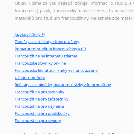
korpusů, jež umožňují třeba vyhledávání slov a slovních spo
Objevili jsme za vás nejlepší zdroje informací o studiu 
Zulu
původního zdroje textu.
francouzský jazyk, francouzsky mluvící země a francouzsk
z jiných jazyků do FJ
materiálů pro studium francouzštiny. Naleznete zde materi
z němčiny
Ostatní pomůcky pro překladatele
z angličtiny
Jazykové školy FJ
Mix
pomůcek,
jež
mají
potenciál
pomoci
překladateli
v
je
z maďarštiny
Zkoušky a certifikáty z francouzštiny
poradny
a
pravidla
pravopisu
nebo
stylistické
příručky.
z italštiny
Pomaturitní studium francouzštiny v ČR
z polštiny
Francouzština na internetu zdarma
z ruštiny
Francouzské slovníky on-line
z slovenštiny
Francouzská literatura - knihy ve francouzštině
z španělštiny
Učební pomůcky
z ukrajinštiny
Referáty a seminárky, maturitní otázky z francouzštiny
z čínštiny
Francouzština pro samouky
--- další jazyky ---
Francouzština pro začátečníky
Afrikánština
Francouzština pro nejmenší
Ajmarština
Francouzština pro předškoláky
Francouzština pro seniory
Akebu
Albánština