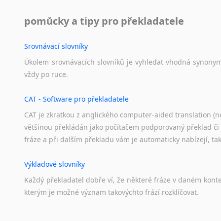
Norština
Novořečtina
pomůcky a tipy pro překladatele
Oromština
Páli
Srovnávací slovníky
Pandžábština
Úkolem
srovnávacích
slovníků
je
vyhledat
vhodná
synony
Paštunština
vždy
po
ruce.
Perština
Portugalština
CAT - Software pro překladatele
Retorománština
CAT je zkratkou z anglického computer-aided translation (ne
Romština
většinou překládán jako počítačem podporovaný překlad či
Rumunština
fráze a při dalším překladu vám je automaticky nabízejí, ta
Sanskrt
Sinhalština
Výkladové slovníky
Slovinština
Somálština
Každý
překladatel
dobře
ví,
že
některé
fráze
v
daném
kont
kterým
je
možné
význam
takovýchto
frází
rozklíčovat.
Sóština
Srbština
Staroslověnština