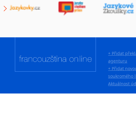
Japonština
Jidiš
Kašmírština
Katalánština
Kazaština
Kečuánština
+ Přidat přek
Kmérština
agenturu
Konžština
+ Přidat novo
Korejština
soukromého l
Korsičtina
Aktuálnost ú
Kumykština
Kurdština
Kyrgyzština
Laoština
Laponština
Latina
Lezginština