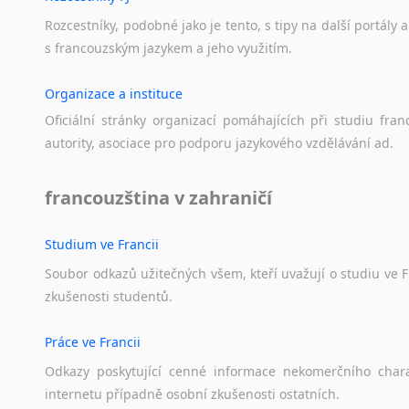
Lezginština
Rozcestníky,
podobné
jako
je
tento,
s
tipy
na
další
portály
a
Lingala
s
francouzským
jazykem
a
jeho
využitím.
Litevština
Lotyšština
Organizace a instituce
Luba
Oficiální
stránky
organizací
pomáhajících
při
studiu
fran
Makedonština
autority,
asociace
pro
podporu
jazykového
vzdělávání
ad.
Malajština
Malgaština
francouzština v zahraničí
Malinština
Maltština
Maorština
Studium ve Francii
Megrelština
Soubor
odkazů
užitečných
všem,
kteří
uvažují
o
studiu
ve
F
Moldavština
zkušenosti
studentů.
Mongolština
Nepálština
Práce ve Francii
Nilosaharské jazyky
Odkazy
poskytující
cenné
informace
nekomerčního
char
Nizozemština
internetu
případně
osobní
zkušenosti
ostatních.