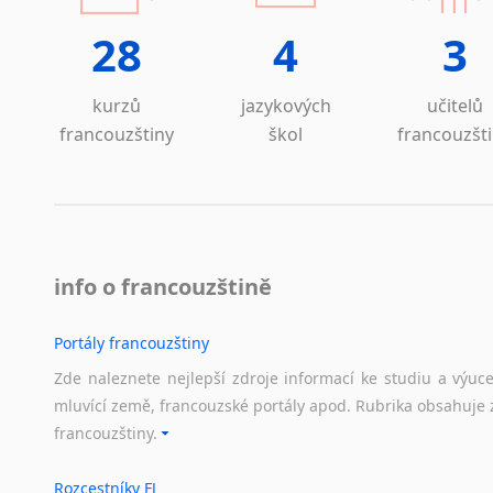
Islandština
28
4
3
Japonština
Jidiš
Kašmírština
kurzů
jazykových
učitelů
Katalánština
francouzštiny
škol
francouzšt
Kazaština
Kečuánština
Kmérština
Konžština
Korejština
info o francouzštině
Korsičtina
Kumykština
Portály francouzštiny
Kurdština
Zde naleznete nejlepší zdroje informací ke studiu a výuc
Kyrgyzština
mluvící země, francouzské portály apod. Rubrika obsahuje 
Laoština
francouzštiny.
Laponština
Latina
Rozcestníky FJ