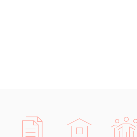
Černohorština
Dánština
Darí
Esperanto
Estonština
Faerština
Fidžijština
Filipínské jazyky
Finština
Fulbština
Gaelština
Gruzínština
Hebrejština
Hindština
Chorvatština
Indonéština
Irština