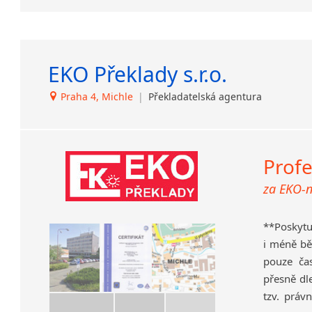
Lezginština
hum
Finance a
Lingala
přír
smlo
Litevština
popu
pře
Lotyšština
kor
EKO Překlady s.r.o.
Luba
Ostatní 
web
Makedonština
Praha 4, Michle
|
Překladatelská agentura
mar
Pří
Malajština
atd.
ško
Malgaština
bio
Malinština
hos
Profe
Maltština
kva
Maorština
za EKO-
Med
Megrelština
spol
Moldavština
lék
**Poskyt
Mongolština
v Pr
i méně bě
Nepálština
pouze ča
Tlumočen
Nilosaharské jazyky
přesně dl
Informatik
Nizozemština
tzv. práv