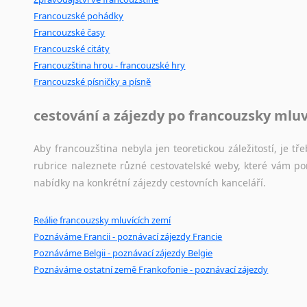
Svahilština
Francouzské pohádky
Švédština
Francouzské časy
Tádžičtina
Francouzské citáty
Tahitština
Francouzština hrou - francouzské hry
Tamilština
Francouzské písničky a písně
Tatarština
Thajština
cestování a zájezdy po francouzsky mlu
Tibetština
Tigriňňa
Aby francouzština nebyla jen teoretickou záležitostí, je tře
Turečtina
rubrice naleznete různé cestovatelské weby, které vám po
Turkménština
nabídky na konkrétní zájezdy cestovních kanceláří.
Ujgurština
Urdština
Reálie francouzsky mluvících zemí
Uzbečtina
Poznáváme Francii - poznávací zájezdy Francie
Vietnamština
Poznáváme Belgii - poznávací zájezdy Belgie
Poznáváme ostatní země Frankofonie - poznávací zájezdy
Wolof
Znakový jazyk
Zulu