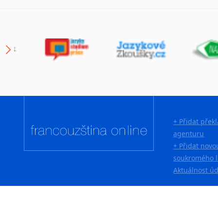
+ Přidat přek
agenturu
+ Přidat novo
soukromého l
Aktuálnost ú