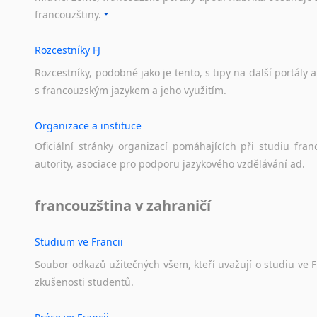
Amharština
Arabštin
francouzštiny.
Arabština
Chorvatš
Aramejština
Rumunšti
Rozcestníky FJ
Arménština
Litevština
Rozcestníky,
podobné
jako
je
tento,
s
tipy
na
další
portály
a
Slovinštin
Avarština
s
francouzským
jazykem
a
jeho
využitím.
Bosenštin
Azerbajdžánština
Lotyština
Bambarština
Organizace a instituce
Srbština
Bantuské jazyky
Oficiální
stránky
organizací
pomáhajících
při
studiu
fran
Bulharšt
Barmština
autority,
asociace
pro
podporu
jazykového
vzdělávání
ad.
Maďaršti
Baskičtina
Švédština
Běloruština
francouzština v zahraničí
Čínština
Bengálština
Makedon
Bosenština
Turečtina
Studium ve Francii
Bulharština
Dánština
Burjatština
Soubor
odkazů
užitečných
všem,
kteří
uvažují
o
studiu
ve
F
Moldavšti
Čagatajské jazyky
zkušenosti
studentů.
Ukrajinš
Čečenština
Estonštin