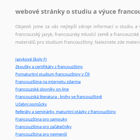
Lingala
Jazykové korpusy
webové stránky o studiu a výuce franco
Litevština
Jazykový korpus je elektronický soubor autentických tex
Lotyšština
korpusů, jež umožňují třeba vyhledávání slov a slovních spo
Objevili jsme za vás nejlepší zdroje informací o studiu 
Luba
původního zdroje textu.
francouzský jazyk, francouzsky mluvící země a francouzsk
Makedonština
materiálů pro studium francouzštiny. Naleznete zde materi
Malajština
Ostatní pomůcky pro překladatele
Malgaština
Jazykové školy FJ
Mix
pomůcek,
jež
mají
potenciál
pomoci
překladateli
v
je
Malinština
Zkoušky a certifikáty z francouzštiny
poradny
a
pravidla
pravopisu
nebo
stylistické
příručky.
Maltština
Pomaturitní studium francouzštiny v ČR
Maorština
Francouzština na internetu zdarma
Megrelština
Francouzské slovníky on-line
Moldavština
Francouzská literatura - knihy ve francouzštině
Mongolština
Učební pomůcky
Nepálština
Referáty a seminárky, maturitní otázky z francouzštiny
Nilosaharské jazyky
Francouzština pro samouky
Francouzština pro začátečníky
Nizozemština
Francouzština pro nejmenší
Norština