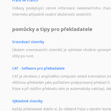
Práce ve Francii
Černohorština
Mongolšt
Dánština
Odkazy
poskytující
cenné
informace
nekomerčního
char
Finština
Darí
internetu
případně
osobní
zkušenosti
ostatních.
Norština
Esperanto
Korejšti
Estonština
pomůcky a tipy pro překladatele
Vietnamš
Faerština
Překládám
Fidžijština
Srovnávací slovníky
Naše
cen
Filipínské jazyky
Úkolem
srovnávacích
slovníků
je
vyhledat
vhodná
synony
jazyků.
Finština
vždy
po
ruce.
Fulbština
Gaelština
CAT - Software pro překladatele
Gruzínština
CAT je zkratkou z anglického computer-aided translation (ne
Hebrejština
většinou překládán jako počítačem podporovaný překlad či
Hindština
fráze a při dalším překladu vám je automaticky nabízejí, ta
Chorvatština
Indonéština
Výkladové slovníky
Irština
Každý
překladatel
dobře
ví,
že
některé
fráze
v
daném
kont
Islandština