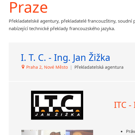
Praze
Amharština
Arabština
Překladatelské agentury, překladatelé francouzštiny, soudní 
Aramejština
nabízející technické překlady francouzského jazyka.
Arménština
Avarština
Azerbajdžánština
I. T. C. - Ing. Jan Žižka
Bambarština
Bantuské jazyky
Praha 2, Nové Město
|
Překladatelská agentura
Barmština
Baskičtina
Běloruština
Bengálština
Bosenština
ITC -
Bulharština
Burjatština
Čagatajské jazyky
Práv
Čečenština