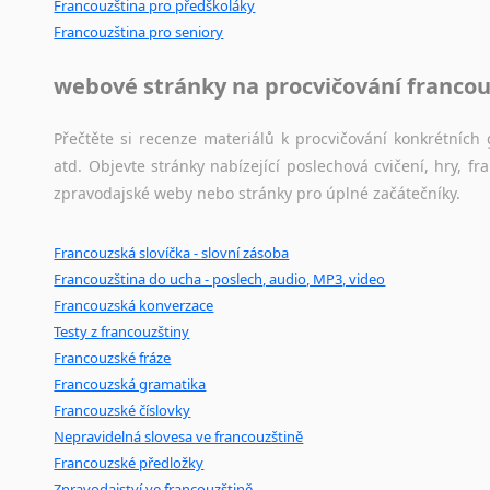
Francouzština pro předškoláky
Novořečtina
Francouzština pro seniory
Oromština
Páli
webové stránky na procvičování francou
Pandžábština
Paštunština
Přečtěte si recenze materiálů k procvičování konkrétních 
Perština
atd. Objevte stránky nabízející poslechová cvičení, hry,
Portugalština
zpravodajské weby nebo stránky pro úplné začátečníky.
Retorománština
Romština
Francouzská slovíčka - slovní zásoba
Rumunština
Francouzština do ucha - poslech, audio, MP3, video
Sanskrt
Francouzská konverzace
Sinhalština
Testy z francouzštiny
Slovinština
Francouzské fráze
Somálština
Francouzská gramatika
Sóština
Francouzské číslovky
Nepravidelná slovesa ve francouzštině
Srbština
Francouzské předložky
Staroslověnština
Zpravodajství ve francouzštině