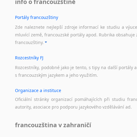
info o francouzštině
Portály francouzštiny
Zde naleznete nejlepší zdroje informací ke studiu a výuc
mluvící země, francouzské portály apod. Rubrika obsahuje 
francouzštiny.
Rozcestníky FJ
Rozcestníky,
podobné
jako
je
tento,
s
tipy
na
další
portály
a
s
francouzským
jazykem
a
jeho
využitím.
Organizace a instituce
Oficiální
stránky
organizací
pomáhajících
při
studiu
fran
autority,
asociace
pro
podporu
jazykového
vzdělávání
ad.
francouzština v zahraničí