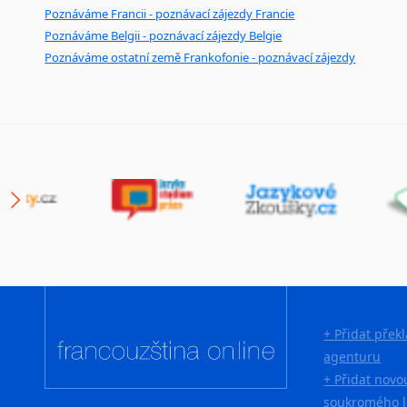
Poznáváme Francii - poznávací zájezdy Francie
Poznáváme Belgii - poznávací zájezdy Belgie
Poznáváme ostatní země Frankofonie - poznávací zájezdy
+ Přidat přek
agenturu
+ Přidat novo
soukromého l