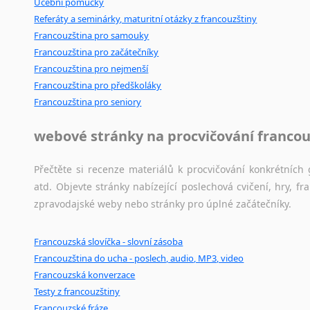
Učební pomůcky
Referáty a seminárky, maturitní otázky z francouzštiny
Francouzština pro samouky
Francouzština pro začátečníky
Francouzština pro nejmenší
Francouzština pro předškoláky
Francouzština pro seniory
webové stránky na procvičování francou
Přečtěte si recenze materiálů k procvičování konkrétních 
atd. Objevte stránky nabízející poslechová cvičení, hry,
zpravodajské weby nebo stránky pro úplné začátečníky.
Francouzská slovíčka - slovní zásoba
Francouzština do ucha - poslech, audio, MP3, video
Francouzská konverzace
Testy z francouzštiny
Francouzské fráze