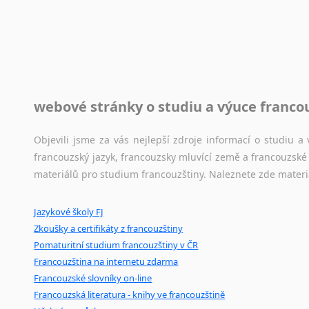
Rady a návody pro překladatele
Toužíte započít překladatelskou dráhu, ale nevíte, jak na 
raději kvůli osobnímu perfekcionismu, vlastnosti každému p
raději zkontrolovat? V takovém případě jste na správném mí
Jazykové korpusy
webové stránky o studiu a výuce franco
Jazykový korpus je elektronický soubor autentických tex
korpusů, jež umožňují třeba vyhledávání slov a slovních spo
Objevili jsme za vás nejlepší zdroje informací o studiu 
původního zdroje textu.
francouzský jazyk, francouzsky mluvící země a francouzsk
materiálů pro studium francouzštiny. Naleznete zde materi
Ostatní pomůcky pro překladatele
Jazykové školy FJ
Mix
pomůcek,
jež
mají
potenciál
pomoci
překladateli
v
je
Zkoušky a certifikáty z francouzštiny
poradny
a
pravidla
pravopisu
nebo
stylistické
příručky.
Pomaturitní studium francouzštiny v ČR
Francouzština na internetu zdarma
Francouzské slovníky on-line
Francouzská literatura - knihy ve francouzštině