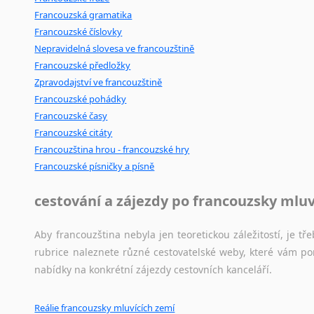
Francouzská gramatika
Francouzské číslovky
Nepravidelná slovesa ve francouzštině
Francouzské předložky
Zpravodajství ve francouzštině
Francouzské pohádky
Francouzské časy
Francouzské citáty
Francouzština hrou - francouzské hry
Francouzské písničky a písně
cestování a zájezdy po francouzsky mlu
Aby francouzština nebyla jen teoretickou záležitostí, je tře
rubrice naleznete různé cestovatelské weby, které vám po
nabídky na konkrétní zájezdy cestovních kanceláří.
Reálie francouzsky mluvících zemí