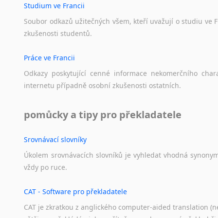
Studium ve Francii
Soubor
odkazů
užitečných
všem,
kteří
uvažují
o
studiu
ve
F
zkušenosti
studentů.
Práce ve Francii
Odkazy
poskytující
cenné
informace
nekomerčního
char
internetu
případně
osobní
zkušenosti
ostatních.
pomůcky a tipy pro překladatele
Srovnávací slovníky
Úkolem
srovnávacích
slovníků
je
vyhledat
vhodná
synony
vždy
po
ruce.
CAT - Software pro překladatele
CAT je zkratkou z anglického computer-aided translation (ne