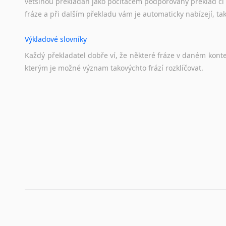
většinou překládán jako počítačem podporovaný překlad či
fráze a při dalším překladu vám je automaticky nabízejí, ta
Výkladové slovníky
Každý
překladatel
dobře
ví,
že
některé
fráze
v
daném
kont
kterým
je
možné
význam
takovýchto
frází
rozklíčovat.
Překladové slovníky
Slovník, největší přítel každého překladatele. A jelikož
kvalitních online překladových slovníků již nemusíte únavn
frázi a dřív, než řeknete švec, vyskočí vám hledaný výraz.
Korektory pravopisu pro překladatele
Každý dělá chyby a překlepy a kdo tvrdí, že ne, neříká p
využití moderního softwaru, jenž pravopisné, gramatické n
automaticky opravit.