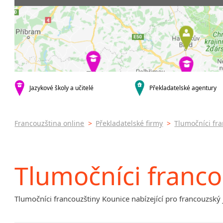
Praha 4
Soudní tl
Praha 5
Praha 6
Praha 8
Praha 9
Praha 10
krajská města
Jazykové školy a učitelé
Překladatelské agentury
Brno
Olomouc
Zlín
Francouzština online
>
Překladatelské firmy
>
Tlumočníci fr
Jihlava
malá města podle abecedy
Brandýs nad Labem-Stará
Tlumočníci franco
Boleslav
Dačice
Havlíčkův Brod
Tlumočníci francouzštiny Kounice nabízející pro francouzský 
Kounice
Ústí nad Orlicí