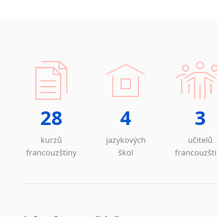
28
4
3
kurzů
jazykových
učitelů
francouzštiny
škol
francouzšt