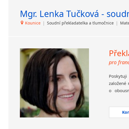
Mgr. Lenka Tučková - soudn
Kounice
|
Soudní překladatelka a tlumočnice
|
Mate
Překl
pro fran
Poskytuji
založené
o obousm
razítko),
konzultac
Ko