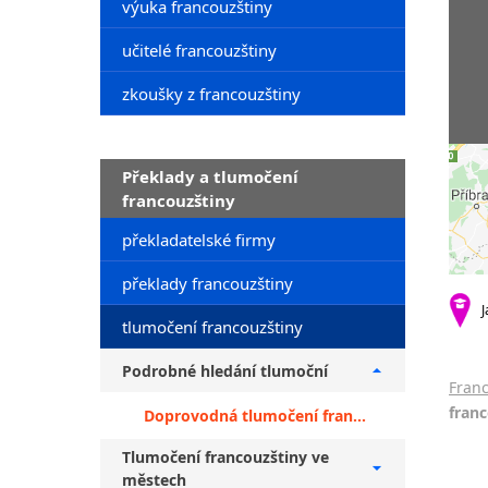
výuka francouzštiny
učitelé francouzštiny
zkoušky z francouzštiny
Překlady a tlumočení
francouzštiny
překladatelské firmy
překlady francouzštiny
J
tlumočení francouzštiny
Podrobné hledání tlumoční
Franc
franc
Doprovodná tlumočení francouzštiny + tlumočení z češtiny
Tlumočení francouzštiny ve
městech