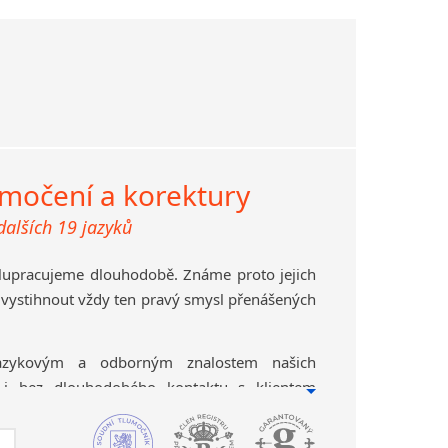
umočení a korektury
 dalších 19 jazyků
olupracujeme dlouhodobě. Známe proto jejich
vystihnout vždy ten pravý smysl přenášených
jazykovým a odborným znalostem našich
 i bez dlouhodobého kontaktu s klientem