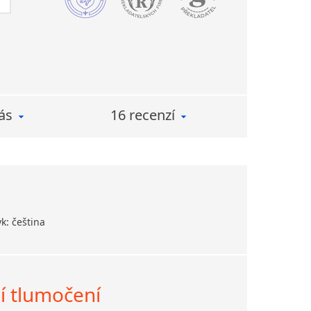
ombinace těchto jazyků.
ás
16 recenzí
k: čeština
í tlumočení