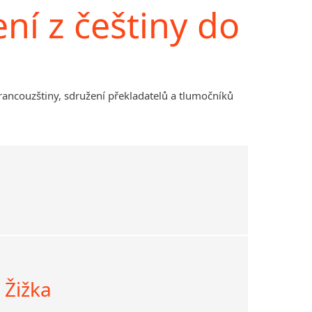
í z češtiny do
francouzštiny, sdružení překladatelů a tlumočníků
n Žižka