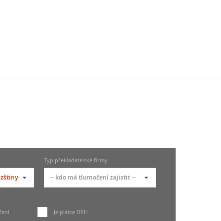
Typ překladatelské firmy
zštiny
-- kdo má tlumočení zajistit --
 --
-- kdo má tlumočení zajistit -
-
zštiny
čení
Je plátce DPH
Překladatelské agentury