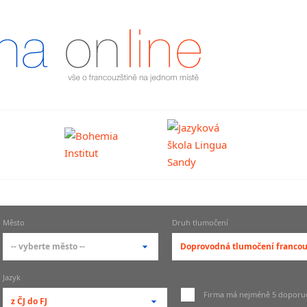
Město
Druh tlumočení
-- vyberte město --
Doprovodná tlumočení francou
-- vyberte město --
-- vyberte druh tlumočení
Jazyk
pražské městské části
Soudní tlumočení francou
Firma má nejméně 5 doporu
z ČJ do FJ