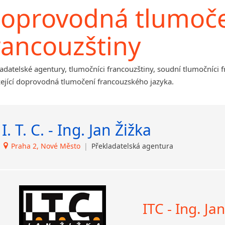
Afrikánština
oprovodná tlumočen
Ajmarština
Akebu
rancouzštiny
Albánština
Amharština
Arabština
adatelské agentury, tlumočníci francouzštiny, soudní tlumočníci 
Aramejština
zející doprovodná tlumočení francouzského jazyka.
Arménština
Avarština
Azerbajdžánština
I. T. C. - Ing. Jan Žižka
Bambarština
Bantuské jazyky
Praha 2, Nové Město
|
Překladatelská agentura
Barmština
Baskičtina
Běloruština
Bengálština
ITC - Ing. Ja
Bosenština
Bulharština