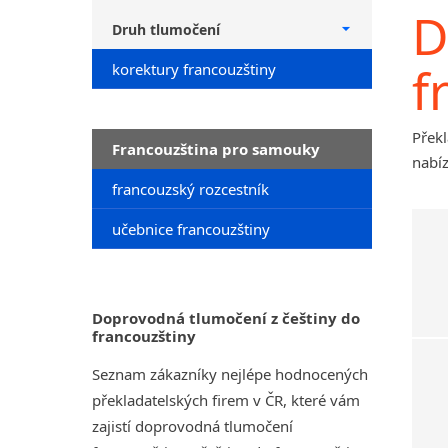
D
Druh tlumočení
f
korektury francouzštiny
Překl
Francouzština pro samouky
nabí
francouzský rozcestník
učebnice francouzštiny
Doprovodná tlumočení z češtiny do
francouzštiny
Seznam zákazníky nejlépe hodnocených
překladatelských firem v ČR, které vám
zajistí doprovodná tlumočení