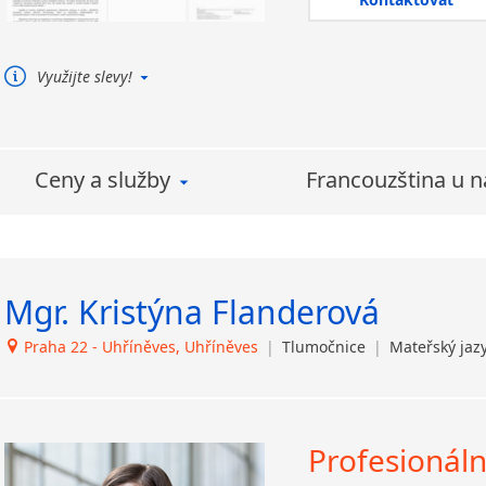
Laoština
Estonština
Laponština
Mongolština
Latina
Vietnamština
Využijte slevy!
Lezginština
Strojový překlad + posteditace
Překládáme rovněž k
Lingala
(úspora Vašich nákladů)
Používáme software
Litevština
TRADOS – zvlášť vysoká
Ceny a služby
Francouzština u n
Lotyšština
úspora nákladů v případě
Luba
opakovaného překladu
Makedonština
podobných dokumentů
Malajština
Malgaština
Mgr. Kristýna Flanderová
Malinština
Praha 22 - Uhříněves, Uhříněves
|
Tlumočnice
|
Mateřský jazy
Maltština
Maorština
Megrelština
Moldavština
Profesionáln
Mongolština