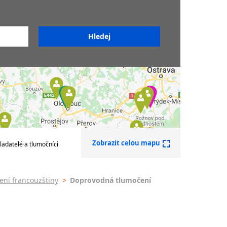
Tlumočníci francouzštiny
Soudní tlumočníci
francouzštiny
Sdružení překladatelů a
tlumočníků
Zobrazit celou mapu
ladatelé a tlumočníci
ní francouzštiny
>
Doprovodná tlumočení