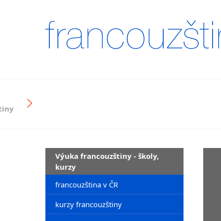
tiny
Výuka francouzštiny - školy,
kurzy
francouzština v ČR
kurzy francouzštiny