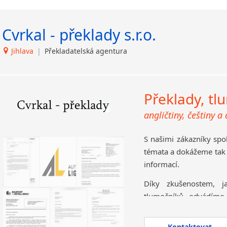
Chorvatština
Řečtina
Indonéština
Latina
Cvrkal - překlady s.r.o.
Irština
Slovenština
Arabština
Islandština
Jihlava
|
Překladatelská agentura
Litevština
Japonština
Slovinština
Jidiš
Bosenština
Kašmírština
Překlady, tl
Lotyština
Katalánština
Srbština
Kazaština
angličtiny, češtiny a
Bulharština
Kečuánština
Maďarština
S našimi zákazníky sp
Kmérština
Švédština
témata a dokážeme tak 
Konžština
Čínština
informací.
Korejština
Makedonština
Korsičtina
Díky zkušenostem, 
Turečtina
Kumykština
tlumočníků odvádíme
Dánština
Kurdština
špičkový výkon.
Moldavština
Kyrgyzština
Ukrajinština
Kontaktovat