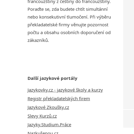
francouzštiny z češtiny do francouzštiny.
Poraďte se, zda budete chtít simultánní
nebo konsekutivní tlumočení. Při výběru
překladatelské firmy věnujte pozornost
počtu a obsahu osobních doporučení od
zákazníků.
Další jazykové portály
Jazykovky.cz - jazykové školy a kurzy
Registr překladatelských firem
Jazykové Zkoušky.cz
Slevy Kurzů.cz
Jazyky.Studium.Práce
Nazkušenou.cz