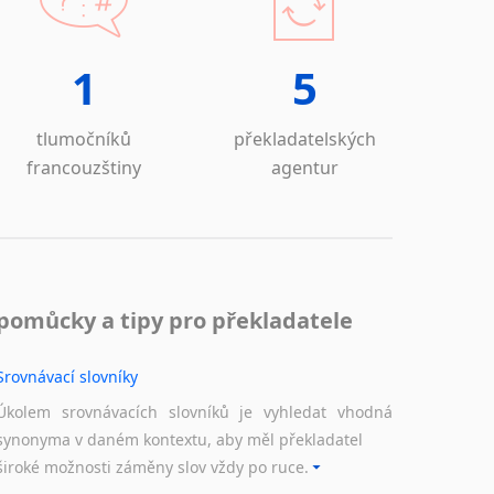
1
5
tlumočníků
překladatelských
francouzštiny
agentur
pomůcky a tipy pro překladatele
Srovnávací slovníky
Úkolem srovnávacích slovníků je vyhledat vhodná
synonyma v daném kontextu, aby měl překladatel
široké možnosti záměny slov vždy po ruce.