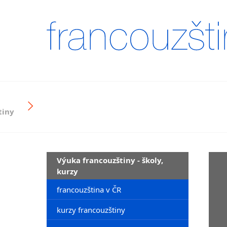
tiny
Výuka francouzštiny - školy,
kurzy
francouzština v ČR
kurzy francouzštiny