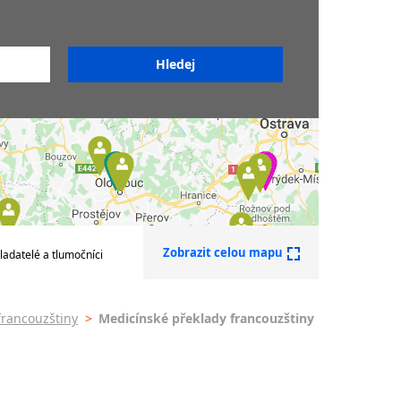
Překladatelé francouzštiny
ouzštiny
Soudní překladatelé
francouzštiny
Sdružení překladatelů a
tlumočníků
zštiny
zštiny
ek -
Zobrazit celou mapu
ladatelé a tlumočníci
francouzštiny
>
Medicínské překlady francouzštiny