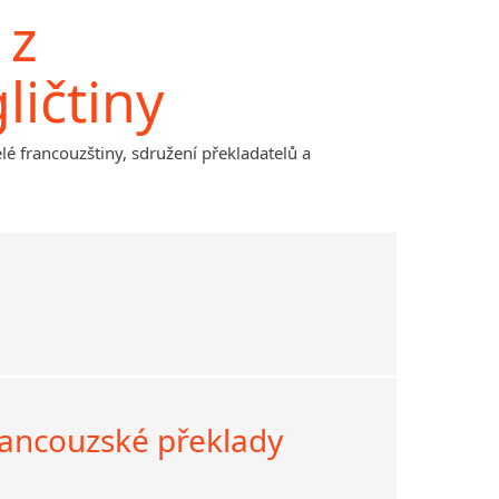
 z
ličtiny
lé francouzštiny, sdružení překladatelů a
rancouzské překlady