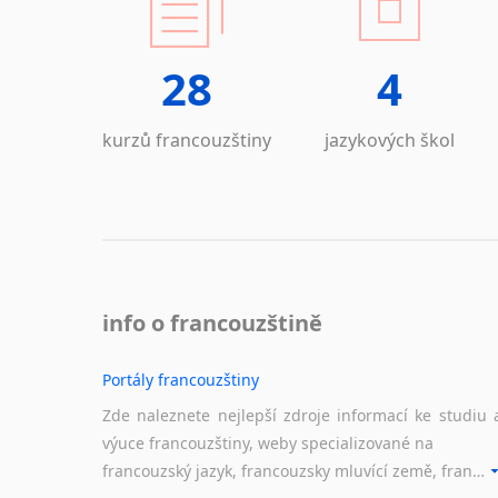
28
4
kurzů francouzštiny
jazykových škol
info o francouzštině
Portály francouzštiny
Zde naleznete nejlepší zdroje informací ke studiu 
výuce francouzštiny, weby specializované na
francouzský jazyk, francouzsky mluvící země, francouzské portály apod. Rubrika obsahuje zejména komplexní a maximálně kvalitní stránky využitelné ke studiu francouzštiny.