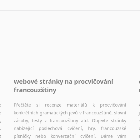
Sóština
Srbština
Staroslověnština
Svahilština
Švédština
Tádžičtina
Tahitština
Tamilština
Tatarština
webové stránky na procvičování
Thajština
Tibetština
francouzštiny
Tigriňňa
Turečtina
o
Přečtěte si recenze materiálů k procvičování
e
konkrétních gramatických jevů v francouzštině, slovní
Turkménština
,
zásoby, testy z francouzštiny atd. Objevte stránky
Ujgurština
.
nabízející poslechová cvičení, hry, francouzské
Urdština
z
písničky nebo konverzační cvičení. Dáme vám
Uzbečtina