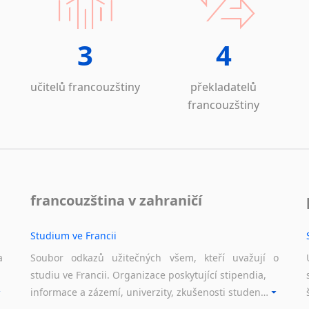
Laoština
Laponština
Latina
3
4
Lezginština
Lingala
učitelů francouzštiny
překladatelů
Litevština
francouzštiny
Lotyšština
Luba
Makedonština
Malajština
Malgaština
francouzština v zahraničí
Malinština
Maltština
Studium ve Francii
Maorština
Megrelština
a
Soubor odkazů užitečných všem, kteří uvažují o
studiu ve Francii. Organizace poskytující stipendia,
Moldavština
informace a zázemí, univerzity, zkušenosti studentů.
Mongolština