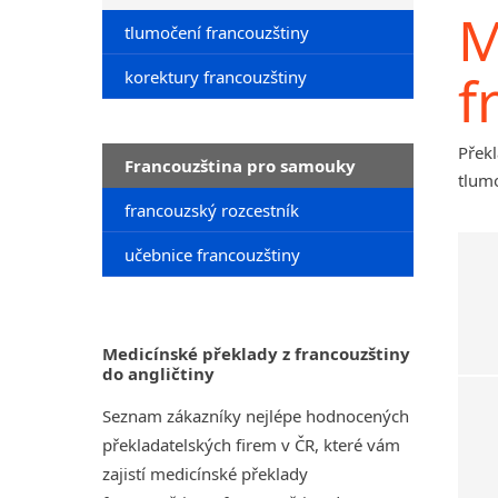
M
tlumočení francouzštiny
f
korektury francouzštiny
Překl
Francouzština pro samouky
tlumo
francouzský rozcestník
učebnice francouzštiny
Medicínské překlady z francouzštiny
do angličtiny
Seznam zákazníky nejlépe hodnocených
překladatelských firem v ČR, které vám
zajistí medicínské překlady