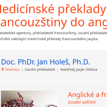
Afrikánština
Kounice
edicínské překlady
Ajmarština
Ústí nad Orlicí
Akebu
rancouzštiny do ang
Albánština
Amharština
Arabština
adatelské agentury, překladatelé francouzštiny, soudní překladate
Aramejština
čníků nabízející medicínské překlady francouzského jazyka.
Arménština
Avarština
Azerbajdžánština
Doc. PhDr. Jan Holeš, Ph.D.
Bambarština
Bantuské jazyky
Olomouc
|
Soudní překladatel
|
Mateřský jazyk: čeština
Barmština
Baskičtina
Běloruština
Anglické a f
Bengálština
Bosenština
Soudní ověření
Bulharština