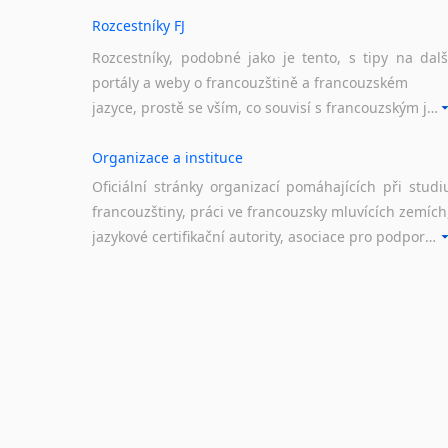
Rozcestníky FJ
Rozcestníky, podobné jako je tento, s tipy na dalš
portály a weby o francouzštině a francouzském
jazyce, prostě se vším, co souvisí s francouzským jazykem a jeho využitím.
Organizace a instituce
Oficiální stránky organizací pomáhajících při studi
francouzštiny, práci ve francouzsky mluvících zemích
jazykové certifikační autority, asociace pro podporu jazykového vzdělávání ad.