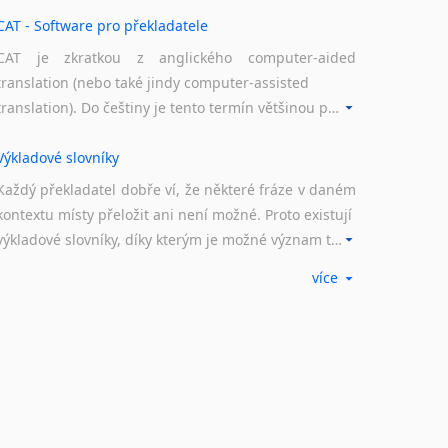
CAT - Software pro překladatele
CAT je zkratkou z anglického computer-aided
translation (nebo také jindy computer-assisted
translation). Do češtiny je tento termín většinou překládán jako počítačem podporovaný překlad či překlad podporovaný počítačem. Nástroje CAT ukládají překládané fráze a při dalším překladu vám je automaticky nabízejí, takže se již nemusíte zdržovat s jejich dalším překládáním.
Výkladové slovníky
Každý překladatel dobře ví, že některé fráze v daném
kontextu místy přeložit ani není možné. Proto existují
výkladové slovníky, díky kterým je možné význam takovýchto frází rozklíčovat.
více
Překladové slovníky
Slovník, největší přítel každého překladatele. A jelikož
žijeme ve 21. století, běžným knižním slovníkům již
odzvonilo. Pomocí kvalitních online překladových slovníků již nemusíte únavně listovat alfabetickým schématem uspořádání, stačí napsat vstupní frázi a dřív, než řeknete švec, vyskočí vám hledaný výraz.
Korektory pravopisu pro překladatele