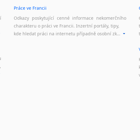
Nepálština
Práce ve Francii
Nilosaharské jazyky
Nizozemština
í
Odkazy poskytující cenné informace nekomerčního
Norština
charakteru o práci ve Francii. Inzertní portály, tipy,
Novořečtina
kde hledat práci na internetu případně osobní zkušenosti ostatních.
Oromština
Páli
Pandžábština
u
Paštunština
,
Perština
Portugalština
Retorománština
Romština
Rumunština
Sanskrt
Sinhalština
Slovinština
Somálština