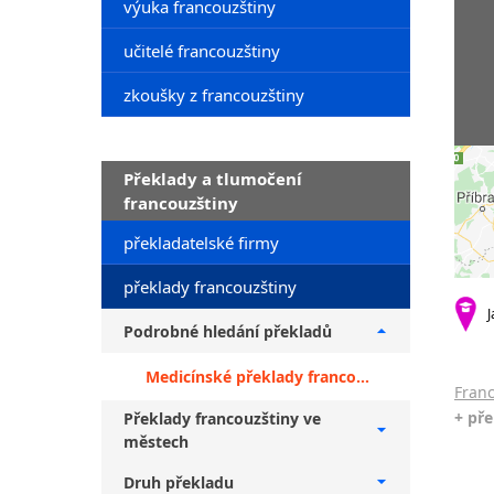
výuka francouzštiny
učitelé francouzštiny
zkoušky z francouzštiny
Překlady a tlumočení
francouzštiny
překladatelské firmy
překlady francouzštiny
J
Podrobné hledání překladů
Medicínské překlady francouzštiny + překlady do angličtiny
Franc
+ pře
Překlady francouzštiny ve
městech
Druh překladu