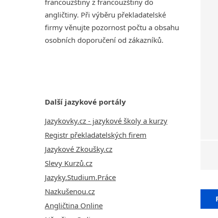
francouzštiny z francouzštiny do
angličtiny. Při výběru překladatelské
firmy věnujte pozornost počtu a obsahu
osobních doporučení od zákazníků.
Další jazykové portály
Jazykovky.cz - jazykové školy a kurzy
Registr překladatelských firem
Jazykové Zkoušky.cz
Slevy Kurzů.cz
Jazyky.Studium.Práce
Nazkušenou.cz
Angličtina Online