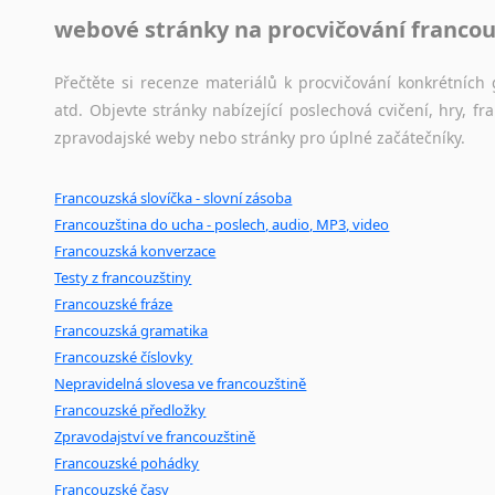
Novořečtina
webové stránky na procvičování francou
Oromština
Páli
Přečtěte si recenze materiálů k procvičování konkrétních 
Pandžábština
atd. Objevte stránky nabízející poslechová cvičení, hry,
Paštunština
zpravodajské weby nebo stránky pro úplné začátečníky.
Perština
Portugalština
Francouzská slovíčka - slovní zásoba
Retorománština
Francouzština do ucha - poslech, audio, MP3, video
Romština
Francouzská konverzace
Rumunština
Testy z francouzštiny
Sanskrt
Francouzské fráze
Sinhalština
Francouzská gramatika
Slovinština
Francouzské číslovky
Nepravidelná slovesa ve francouzštině
Somálština
Francouzské předložky
Sóština
Zpravodajství ve francouzštině
Srbština
Francouzské pohádky
Staroslověnština
Francouzské časy