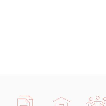
Sociologi
Svahilština
Švédština
přek
Tádžičtina
soci
Tahitština
Sklářství
Tamilština
Glazura, 
Tatarština
porcelán 
Thajština
Akademi
Tibetština
ekonomika
Tigriňňa
Zeměděls
Turečtina
Turkménština
např
Ujgurština
pro
Urdština
mani
SIT
Uzbečtina
hosp
Vietnamština
Wolof
Kromě sta
Znakový jazyk
korektury