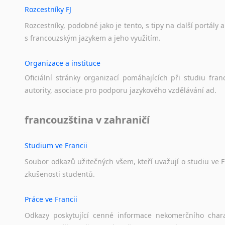
Amharština
Arabštin
Rozcestníky FJ
Arabština
Chorvatš
Rozcestníky,
podobné
jako
je
tento,
s
tipy
na
další
portály
a
Aramejština
Rumunšti
s
francouzským
jazykem
a
jeho
využitím.
Arménština
Litevština
Slovinštin
Avarština
Organizace a instituce
Bosenštin
Azerbajdžánština
Oficiální
stránky
organizací
pomáhajících
při
studiu
fran
Lotyština
Bambarština
autority,
asociace
pro
podporu
jazykového
vzdělávání
ad.
Srbština
Bantuské jazyky
Bulharšt
Barmština
francouzština v zahraničí
Maďaršti
Baskičtina
Švédština
Běloruština
Čínština
Studium ve Francii
Bengálština
Makedon
Bosenština
Soubor
odkazů
užitečných
všem,
kteří
uvažují
o
studiu
ve
F
Turečtina
Bulharština
zkušenosti
studentů.
Dánština
Burjatština
Moldavšti
Práce ve Francii
Čagatajské jazyky
Ukrajinš
Čečenština
Odkazy
poskytující
cenné
informace
nekomerčního
char
Estonštin