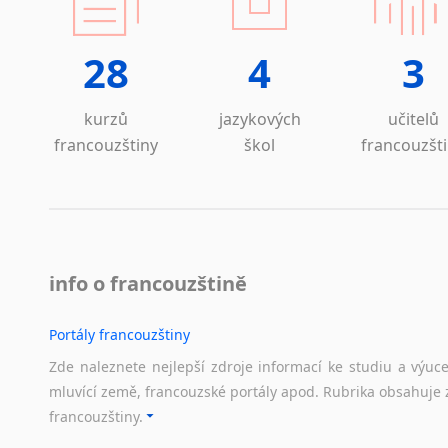
Zulu
všec
z jiných jazyků do FJ
28
4
3
z němčiny
Nabízíme p
z angličtiny
Angličti
kurzů
jazykových
učitelů
z maďarštiny
Polština
francouzštiny
škol
francouzšt
z italštiny
Francouz
z polštiny
Ruština
z ruštiny
Holandšt
z slovenštiny
Japonšti
z španělštiny
Portugalš
z ukrajinštiny
info o francouzštině
Italština
z čínštiny
Španělšt
--- další jazyky ---
Portály francouzštiny
Řečtina
Afrikánština
Němčina
Zde naleznete nejlepší zdroje informací ke studiu a výuc
Ajmarština
Hebrejšt
mluvící země, francouzské portály apod. Rubrika obsahuje 
Akebu
Latina
francouzštiny.
Albánština
Slovenšti