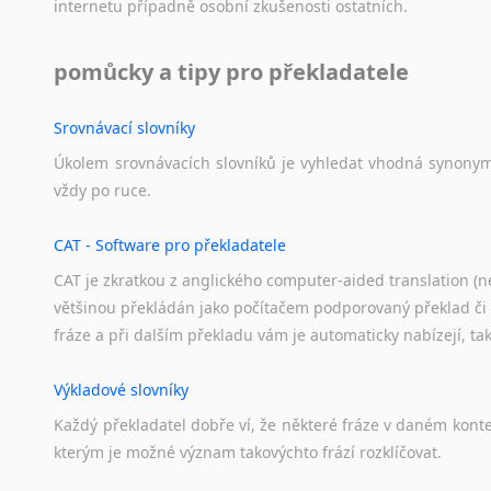
Černohorština
internetu
případně
osobní
zkušenosti
ostatních.
Mongolšt
Dánština
Finština
Darí
pomůcky a tipy pro překladatele
Norština
Esperanto
Korejšti
Estonština
Vietnamš
Srovnávací slovníky
Faerština
Překládám
Úkolem
srovnávacích
slovníků
je
vyhledat
vhodná
synony
Fidžijština
vždy
po
ruce.
Naše
cen
Filipínské jazyky
jazyků.
Finština
CAT - Software pro překladatele
Fulbština
CAT je zkratkou z anglického computer-aided translation (ne
Gaelština
většinou překládán jako počítačem podporovaný překlad či
Gruzínština
fráze a při dalším překladu vám je automaticky nabízejí, ta
Hebrejština
Hindština
Výkladové slovníky
Chorvatština
Každý
překladatel
dobře
ví,
že
některé
fráze
v
daném
kont
Indonéština
kterým
je
možné
význam
takovýchto
frází
rozklíčovat.
Irština
Islandština