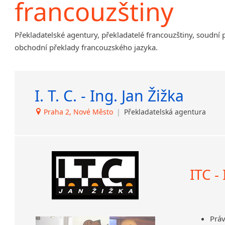
francouzštiny
Amharština
Arabština
Překladatelské agentury, překladatelé francouzštiny, soudní 
Aramejština
obchodní překlady francouzského jazyka.
Arménština
Avarština
Azerbajdžánština
I. T. C. - Ing. Jan Žižka
Bambarština
Bantuské jazyky
Praha 2, Nové Město
|
Překladatelská agentura
Barmština
Baskičtina
Běloruština
Bengálština
Bosenština
ITC -
Bulharština
Burjatština
Čagatajské jazyky
Práv
Čečenština