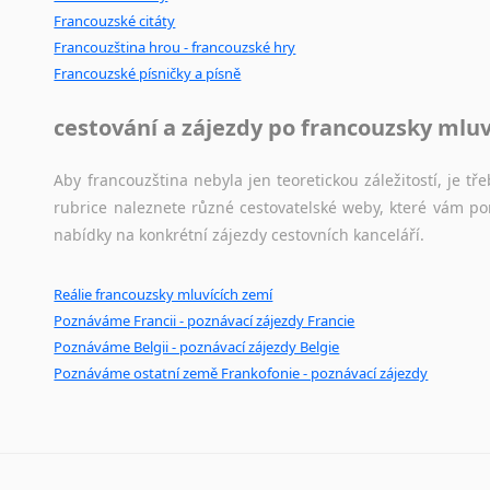
Svahilština
Francouzské citáty
Švédština
Francouzština hrou - francouzské hry
Tádžičtina
Francouzské písničky a písně
Tahitština
Tamilština
cestování a zájezdy po francouzsky mlu
Tatarština
Thajština
Aby francouzština nebyla jen teoretickou záležitostí, je tře
Tibetština
rubrice naleznete různé cestovatelské weby, které vám po
Tigriňňa
nabídky na konkrétní zájezdy cestovních kanceláří.
Turečtina
Turkménština
Reálie francouzsky mluvících zemí
Ujgurština
Poznáváme Francii - poznávací zájezdy Francie
Urdština
Poznáváme Belgii - poznávací zájezdy Belgie
Poznáváme ostatní země Frankofonie - poznávací zájezdy
Uzbečtina
Vietnamština
Wolof
Znakový jazyk
Zulu