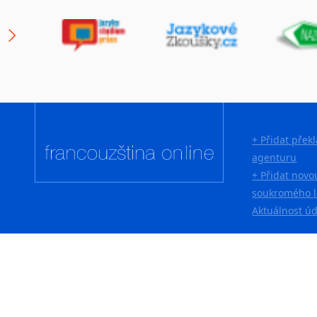
+ Přidat přek
agenturu
+ Přidat novo
soukromého l
Aktuálnost ú