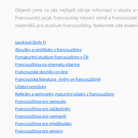
Jazykový korpus je elektronický soubor autentických tex
Lingala
korpusů, jež umožňují třeba vyhledávání slov a slovních spo
Objevili jsme za vás nejlepší zdroje informací o studiu 
Litevština
původního zdroje textu.
francouzský jazyk, francouzsky mluvící země a francouzsk
Lotyšština
materiálů pro studium francouzštiny. Naleznete zde materi
Luba
Ostatní pomůcky pro překladatele
Makedonština
Jazykové školy FJ
Mix
pomůcek,
jež
mají
potenciál
pomoci
překladateli
v
je
Malajština
Zkoušky a certifikáty z francouzštiny
poradny
a
pravidla
pravopisu
nebo
stylistické
příručky.
Malgaština
Pomaturitní studium francouzštiny v ČR
Malinština
Francouzština na internetu zdarma
Maltština
Francouzské slovníky on-line
Maorština
Francouzská literatura - knihy ve francouzštině
Megrelština
Učební pomůcky
Moldavština
Referáty a seminárky, maturitní otázky z francouzštiny
Mongolština
Francouzština pro samouky
Francouzština pro začátečníky
Nepálština
Francouzština pro nejmenší
Nilosaharské jazyky
Francouzština pro předškoláky
Nizozemština
Francouzština pro seniory
Norština