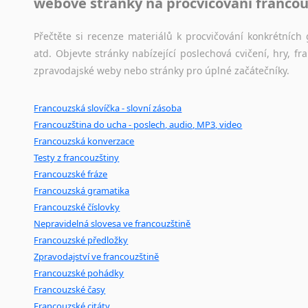
webové stránky na procvičování francou
Amharština
Arabština
Přečtěte si recenze materiálů k procvičování konkrétních 
Aramejština
atd. Objevte stránky nabízející poslechová cvičení, hry,
Arménština
zpravodajské weby nebo stránky pro úplné začátečníky.
Avarština
Azerbajdžánština
Francouzská slovíčka - slovní zásoba
Bambarština
Francouzština do ucha - poslech, audio, MP3, video
Bantuské jazyky
Francouzská konverzace
Barmština
Testy z francouzštiny
Baskičtina
Francouzské fráze
Běloruština
Francouzská gramatika
Bengálština
Francouzské číslovky
Bosenština
Nepravidelná slovesa ve francouzštině
Bulharština
Francouzské předložky
Burjatština
Zpravodajství ve francouzštině
Francouzské pohádky
Čagatajské jazyky
Francouzské časy
Čečenština
Francouzské citáty