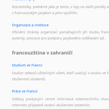
Lezginština
Rozcestníky,
podobné
jako
je
tento,
s
tipy
na
další
portály
a
Lingala
s
francouzským
jazykem
a
jeho
využitím.
Litevština
Lotyšština
Organizace a instituce
Luba
Oficiální
stránky
organizací
pomáhajících
při
studiu
fran
Makedonština
autority,
asociace
pro
podporu
jazykového
vzdělávání
ad.
Malajština
Malgaština
francouzština v zahraničí
Malinština
Maltština
Maorština
Studium ve Francii
Megrelština
Soubor
odkazů
užitečných
všem,
kteří
uvažují
o
studiu
ve
F
Moldavština
zkušenosti
studentů.
Mongolština
Nepálština
Práce ve Francii
Nilosaharské jazyky
Odkazy
poskytující
cenné
informace
nekomerčního
char
Nizozemština
internetu
případně
osobní
zkušenosti
ostatních.