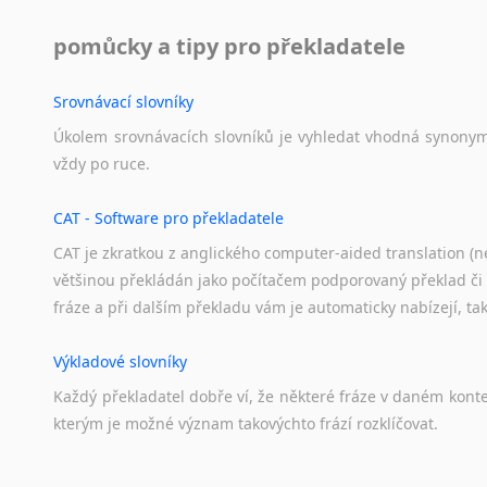
Norština
Novořečtina
pomůcky a tipy pro překladatele
Oromština
Páli
Srovnávací slovníky
Pandžábština
Úkolem
srovnávacích
slovníků
je
vyhledat
vhodná
synony
Paštunština
vždy
po
ruce.
Perština
Portugalština
CAT - Software pro překladatele
Retorománština
CAT je zkratkou z anglického computer-aided translation (ne
Romština
většinou překládán jako počítačem podporovaný překlad či
Rumunština
fráze a při dalším překladu vám je automaticky nabízejí, ta
Sanskrt
Sinhalština
Výkladové slovníky
Slovinština
Somálština
Každý
překladatel
dobře
ví,
že
některé
fráze
v
daném
kont
kterým
je
možné
význam
takovýchto
frází
rozklíčovat.
Sóština
Srbština
Staroslověnština