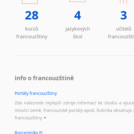
Islandština
28
4
3
Japonština
Jidiš
Kašmírština
kurzů
jazykových
učitelů
Katalánština
francouzštiny
škol
francouzšt
Kazaština
Kečuánština
Kmérština
Konžština
Korejština
info o francouzštině
Korsičtina
Kumykština
Portály francouzštiny
Kurdština
Zde naleznete nejlepší zdroje informací ke studiu a výuc
Kyrgyzština
mluvící země, francouzské portály apod. Rubrika obsahuje 
Laoština
francouzštiny.
Laponština
Latina
Rozcestníky FJ