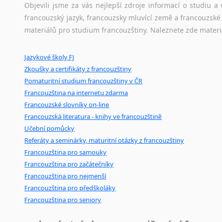
korpusů, jež umožňují třeba vyhledávání slov a slovních spo
Objevili jsme za vás nejlepší zdroje informací o studiu 
Zulu
původního zdroje textu.
francouzský jazyk, francouzsky mluvící země a francouzsk
z jiných jazyků do FJ
materiálů pro studium francouzštiny. Naleznete zde materi
z němčiny
Ostatní pomůcky pro překladatele
z angličtiny
Jazykové školy FJ
Mix
pomůcek,
jež
mají
potenciál
pomoci
překladateli
v
je
z maďarštiny
Zkoušky a certifikáty z francouzštiny
poradny
a
pravidla
pravopisu
nebo
stylistické
příručky.
z italštiny
Pomaturitní studium francouzštiny v ČR
z polštiny
Francouzština na internetu zdarma
z ruštiny
Francouzské slovníky on-line
z slovenštiny
Francouzská literatura - knihy ve francouzštině
z španělštiny
Učební pomůcky
z ukrajinštiny
Referáty a seminárky, maturitní otázky z francouzštiny
z čínštiny
Francouzština pro samouky
--- další jazyky ---
Francouzština pro začátečníky
Afrikánština
Francouzština pro nejmenší
Ajmarština
Francouzština pro předškoláky
Francouzština pro seniory
Akebu
Albánština