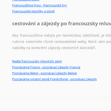
Černohorština
Francouzština hrou - francouzské hry
Dánština
Francouzské písničky a písně
Darí
Esperanto
cestování a zájezdy po francouzsky mlu
Estonština
Faerština
Aby francouzština nebyla jen teoretickou záležitostí, je tře
Fidžijština
rubrice naleznete různé cestovatelské weby, které vám po
Filipínské jazyky
nabídky na konkrétní zájezdy cestovních kanceláří.
Finština
Fulbština
Reálie francouzsky mluvících zemí
Gaelština
Poznáváme Francii - poznávací zájezdy Francie
Gruzínština
Poznáváme Belgii - poznávací zájezdy Belgie
Hebrejština
Poznáváme ostatní země Frankofonie - poznávací zájezdy
Hindština
Chorvatština
Indonéština
Irština
Islandština