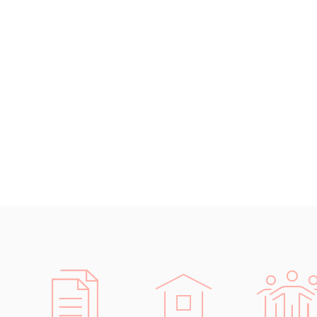
Černohorština
Dánština
Darí
Esperanto
Estonština
Faerština
Fidžijština
Filipínské jazyky
Finština
Fulbština
Gaelština
Gruzínština
Hebrejština
Hindština
Chorvatština
Indonéština
Irština