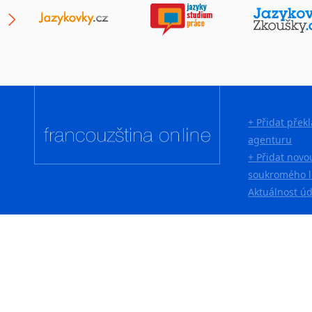
Japonština
Jidiš
Kašmírština
Katalánština
Kazaština
Kečuánština
+ Přidat přek
Kmérština
agenturu
Konžština
+ Přidat novo
Korejština
soukromého l
Korsičtina
Aktuálnost ú
Kumykština
Kurdština
Kyrgyzština
Laoština
Laponština
Latina
Lezginština