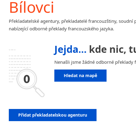
Bílovci
Amharština
Arabština
Překladatelské agentury, překladatelé francouzštiny, soudní 
Aramejština
nabízející odborné překlady francouzského jazyka.
Arménština
Avarština
Jejda…
kde nic, t
Azerbajdžánština
Bambarština
Nenašli jsme žádné odborné překlady fr
Bantuské jazyky
Barmština
Hledat na mapě
Baskičtina
Běloruština
Bengálština
Bosenština
Bulharština
Přidat překladatelskou agenturu
Burjatština
Čagatajské jazyky
Čečenština