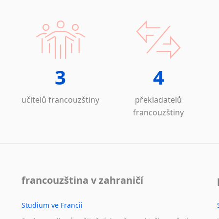
Laoština
Překlady v oboru sta
Laponština
dlouhodobá sp
Latina
stavitelství, mosty
Lezginština
s firmou Dálnič
Lingala
stavební dokumen
Litevština
3
4
spolupráce s firm
Lotyšština
Finance a pojišťovnic
Luba
učitelů francouzštiny
překladatelů
Makedonština
smlouvy, překlady
francouzštiny
Malajština
překlady pro
ČSO
Malgaština
Ostatní překlady
Malinština
Přírodní vědy – 
Maltština
Vysokou školu ch
Maorština
francouzština v zahraničí
hydrochemie, bio
Megrelština
odpadové hospodá
Moldavština
ochrana vody, kv
Studium ve Francii
Mongolština
Medicína – přek