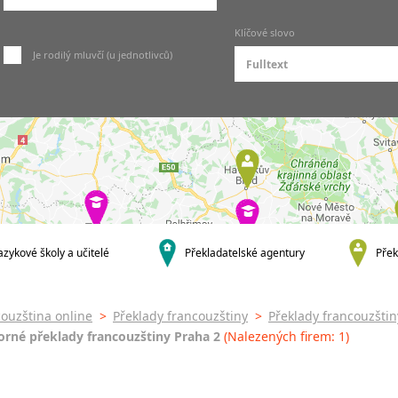
Praha
Odborné překlady
Praha 1
--- vyberte směr překladu ---
Klíčové slovo
francouzštiny
Praha 2
čeština
Je rodilý mluvčí (u jednotlivců)
Technické překlady
Praha 4
z FJ do ČJ
francouzštiny
Praha 5
z ČJ do FJ
Ekonomické překlady
francouzštiny
Praha 6
z FJ do jiných jazyků
Obchodní překlady
Praha 8
do němčiny
francouzštiny
krajská města
do angličtiny
Úřední překlady franco
Brno
do maďarštiny
Právní překlady francou
Olomouc
do italštiny
Medicínské překlady
Zlín
do polštiny
francouzštiny
azykové školy a učitelé
Překladatelské agentury
Přek
Jihlava
do ruštiny
Překlady webových strá
francouzština
malá města podle abecedy
do slovenštiny
Brandýs nad Labem-Stará
do španělštiny
ouzština online
>
Překlady francouzštiny
>
Překlady francouzštin
Boleslav
do ukrajinštiny
rné překlady francouzštiny Praha 2
(Nalezených firem: 1)
Dačice
do čínštiny
Havlíčkův Brod
--- další jazyky ---
Kounice