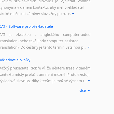
Úkolem srovnávacích slovníků je vyhledat vhodná
lumočení lékařských konferencí pro
synonyma v daném kontextu, aby měl překladatel
kařskou komoru, průběžně překládáme pro
široké možnosti záměny slov vždy po ruce.
niku v Praze. Překlady a tlumočení pro I.
 UK v Praze.
CAT - Software pro překladatele
rancouzskou lékařskou společnost
.
CAT je zkratkou z anglického computer-aided
translation (nebo také jindy computer-assisted
e software (Teko)
translation). Do češtiny je tento termín většinou překládán jako počítačem podporovaný překlad či překlad podporovaný počítačem. Nástroje CAT ukládají překládané fráze a při dalším překladu vám je automaticky nabízejí, takže se již nemusíte zdržovat s jejich dalším překládáním.
Výkladové slovníky
udební Akademii Muzických umění v Praze
Každý překladatel dobře ví, že některé fráze v daném
ce akustiky), překlady pro Mladota ansamble,
kontextu místy přeložit ani není možné. Proto existují
lupráce se Sukovým komorním orchestrem,
výkladové slovníky, díky kterým je možné význam takovýchto frází rozklíčovat.
mu Petrof Hradec Králové nebo texty o výrobě
ss varhany.
více
Překladové slovníky
 noviny
Slovník, největší přítel každého překladatele. A jelikož
žijeme ve 21. století, běžným knižním slovníkům již