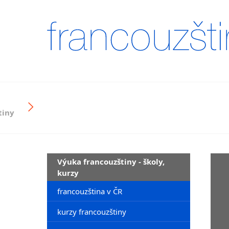
tiny
Výuka francouzštiny - školy,
kurzy
francouzština v ČR
kurzy francouzštiny