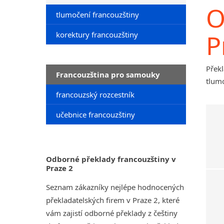
O
tlumočení francouzštiny
P
korektury francouzštiny
Překl
Francouzština pro samouky
tlumo
francouzský rozcestník
učebnice francouzštiny
Odborné překlady francouzštiny v
Praze 2
Seznam zákazníky nejlépe hodnocených
překladatelských firem v Praze 2, které
vám zajistí odborné překlady z češtiny