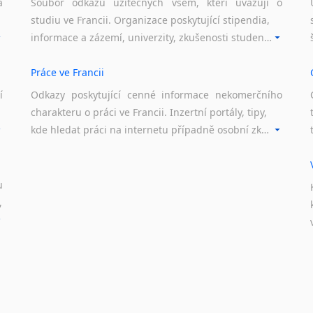
Nepálština
a
Soubor odkazů užitečných všem, kteří uvažují o
společnost JEP,
t
studiu ve Francii. Organizace poskytující stipendia,
Nilosaharské jazyky
Francouzskou lé
informace a zázemí, univerzity, zkušenosti studentů.
Nizozemština
foniatrickou kli
Norština
lékařskou fakultu
Práce ve Francii
Novořečtina
Tlumočení pro
Česko-f
Oromština
í
Odkazy poskytující cenné informace nekomerčního
Páli
charakteru o práci ve Francii. Inzertní portály, tipy,
Informatika – lokalizac
Pandžábština
kde hledat práci na internetu případně osobní zkušenosti ostatních.
Paštunština
Hudební věda
Perština
překlady pro H
Portugalština
u
(například učebni
Retorománština
,
dlouhodobá spo
Romština
překlady pro fir
Rumunština
varhan Rieger-Klo
Sanskrt
Kultura
Sinhalština
překlady pro muzea a
Slovinština
Somálština