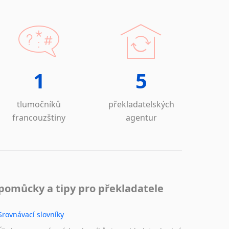
vebnictví
olupráce s firmou
Metrostav
– pozemní
, tunely
ní stavby – Strabag – dálniční obchvaty,
tace včetně znaleckých posudků
1
5
ou Unistav a Starkon
tví
tlumočníků
překladatelských
 prezentací, manuálů pro Kooperativu
francouzštiny
agentur
B
– zakládání fondů a jejich stanovy
překlady pro Přírodovědeckou fakultu UK a
emicko–technologickou z oborů: hydrologie,
pomůcky a tipy pro překladatele
mechanika, anorganická chemie, biochemie,
řství, chemické a materiálové inženýrství,
asná chemie. polymery apod.
Srovnávací slovníky
lady odborných
publikací pro Českou lékařskou