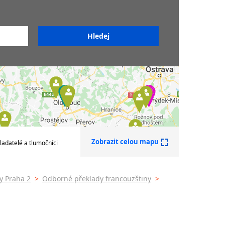
Překladatelé francouzštiny
Soudní překladatelé
francouzštiny
Sdružení překladatelů a
tlumočníků
uzštiny
zštiny
Zobrazit celou mapu
ladatelé a tlumočníci
nek -
y Praha 2
>
Odborné překlady francouzštiny
>