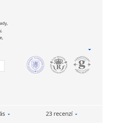
ady,
y,
e,
enské vědy
rávo
– překladatelské práce pro (IOM)
anization for Migration, překlady arbitráží,
(Evropský soud pro lidská práva)
é a trestní právo překlady rozsudků, výnosů,
ákonů (např. zákon o konkurzu a vyrovnání),
kladů pro výběrová řízení.
ás
23 recenzí
mické rozvahy, smlouvy, výsledovky, audity,