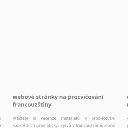
Filmový průmysl –
Sóština
Ochrana památek – pře
Srbština
o výškových domech v 
Staroslověnština
Rekonstrukce
Svahilština
Průzkum trhu
Švédština
Tádžičtina
– mnohaletá spoluprá
Tahitština
průzkumů veřejného mí
Tamilština
Sociologie a politolog
Tatarština
překladatelský i t
Thajština
a sociální prevenc
Tibetština
Tigriňňa
Sklářství
– sklárny Jihl
webové stránky na procvičování
Turečtina
Glazura, s. r. o. – Nab
na porcelán i sklo a pr
Turkménština
francouzštiny
Akademie věd České
Ujgurština
ekonomika, medicína, f
Urdština
o
Přečtěte si recenze materiálů k procvičování
e
konkrétních gramatických jevů v francouzštině, slovní
Uzbečtina
Zemědělství a ekolog