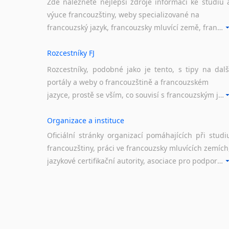
Zde naleznete nejlepší zdroje informací ke studiu 
výuce francouzštiny, weby specializované na
francouzský jazyk, francouzsky mluvící země, francouzské portály apod. Rubrika obsahuje zejména komplexní a maximálně kvalitní stránky využitelné ke studiu francouzštiny.
Rozcestníky FJ
Rozcestníky, podobné jako je tento, s tipy na dalš
portály a weby o francouzštině a francouzském
jazyce, prostě se vším, co souvisí s francouzským jazykem a jeho využitím.
Organizace a instituce
Oficiální stránky organizací pomáhajících při studi
francouzštiny, práci ve francouzsky mluvících zemích
jazykové certifikační autority, asociace pro podporu jazykového vzdělávání ad.