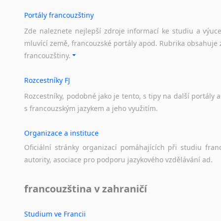
Svahilština
Portály francouzštiny
Švédština
Zde naleznete nejlepší zdroje informací ke studiu a výuc
Tádžičtina
mluvící země, francouzské portály apod. Rubrika obsahuje 
Tahitština
francouzštiny.
Tamilština
Tatarština
Rozcestníky FJ
Thajština
Rozcestníky,
podobné
jako
je
tento,
s
tipy
na
další
portály
a
Tibetština
s
francouzským
jazykem
a
jeho
využitím.
Tigriňňa
Turečtina
Organizace a instituce
Turkménština
Oficiální
stránky
organizací
pomáhajících
při
studiu
fran
Ujgurština
autority,
asociace
pro
podporu
jazykového
vzdělávání
ad.
Urdština
Uzbečtina
francouzština v zahraničí
Vietnamština
Wolof
Studium ve Francii
Znakový jazyk