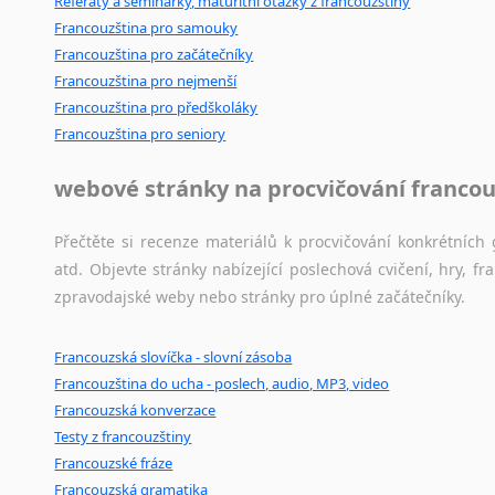
Referáty a seminárky, maturitní otázky z francouzštiny
Japonština
Francouzština pro samouky
Jidiš
Francouzština pro začátečníky
Francouzština pro nejmenší
Kašmírština
Francouzština pro předškoláky
Katalánština
Francouzština pro seniory
Kazaština
Kečuánština
webové stránky na procvičování francou
Kmérština
Konžština
Přečtěte si recenze materiálů k procvičování konkrétních 
Korejština
atd. Objevte stránky nabízející poslechová cvičení, hry,
Korsičtina
zpravodajské weby nebo stránky pro úplné začátečníky.
Kumykština
Kurdština
Francouzská slovíčka - slovní zásoba
Kyrgyzština
Francouzština do ucha - poslech, audio, MP3, video
Laoština
Francouzská konverzace
Laponština
Testy z francouzštiny
Latina
Francouzské fráze
Lezginština
Francouzská gramatika