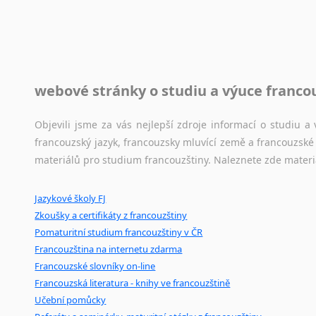
Černohorština
Toužíte započít překladatelskou dráhu, ale nevíte, jak na 
Dánština
raději kvůli osobnímu perfekcionismu, vlastnosti každému p
Darí
raději zkontrolovat? V takovém případě jste na správném mí
Esperanto
Estonština
Jazykové korpusy
webové stránky o studiu a výuce franco
Faerština
Jazykový korpus je elektronický soubor autentických tex
Fidžijština
korpusů, jež umožňují třeba vyhledávání slov a slovních spo
Objevili jsme za vás nejlepší zdroje informací o studiu 
Filipínské jazyky
původního zdroje textu.
francouzský jazyk, francouzsky mluvící země a francouzsk
Finština
materiálů pro studium francouzštiny. Naleznete zde materi
Fulbština
Ostatní pomůcky pro překladatele
Gaelština
Jazykové školy FJ
Mix
pomůcek,
jež
mají
potenciál
pomoci
překladateli
v
je
Gruzínština
Zkoušky a certifikáty z francouzštiny
poradny
a
pravidla
pravopisu
nebo
stylistické
příručky.
Hebrejština
Pomaturitní studium francouzštiny v ČR
Hindština
Francouzština na internetu zdarma
Chorvatština
Francouzské slovníky on-line
Indonéština
Francouzská literatura - knihy ve francouzštině
Irština
Učební pomůcky
Islandština