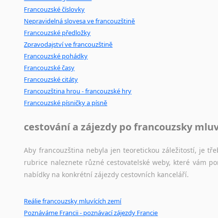
Lingala
Francouzské číslovky
Litevština
Nepravidelná slovesa ve francouzštině
Francouzské předložky
Lotyšština
Zpravodajství ve francouzštině
Luba
Francouzské pohádky
Makedonština
Francouzské časy
Malajština
Francouzské citáty
Malgaština
Francouzština hrou - francouzské hry
Malinština
Francouzské písničky a písně
Maltština
Maorština
cestování a zájezdy po francouzsky mlu
Megrelština
Moldavština
Aby francouzština nebyla jen teoretickou záležitostí, je tře
Mongolština
rubrice naleznete různé cestovatelské weby, které vám po
Nepálština
nabídky na konkrétní zájezdy cestovních kanceláří.
Nilosaharské jazyky
Nizozemština
Reálie francouzsky mluvících zemí
Norština
Poznáváme Francii - poznávací zájezdy Francie