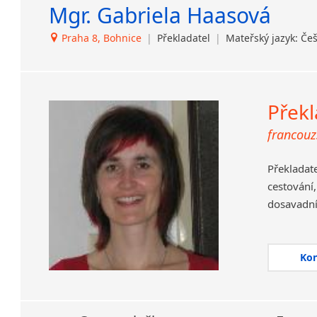
Mgr. Gabriela Haasová
Islandština
Japonština
Praha 8, Bohnice
|
Překladatel
|
Mateřský jazyk: Če
Jidiš
Kašmírština
Katalánština
Kazaština
Překl
Kečuánština
francouzš
Kmérština
Konžština
Překladat
Korejština
cestování
Korsičtina
dosavadní 
Kumykština
Kurdština
Kyrgyzština
Ko
Laoština
Laponština
Latina