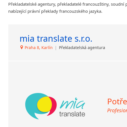
Překladatelské agentury, překladatelé francouzštiny, soudní 
Amharština
nabízející právní překlady francouzského jazyka.
Arabština
Aramejština
Arménština
mia translate s.r.o.
Avarština
Azerbajdžánština
Praha 8, Karlín
|
Překladatelská agentura
Bambarština
Bantuské jazyky
Barmština
Baskičtina
Běloruština
Bengálština
Bosenština
Potře
Bulharština
Profesio
Burjatština
Čagatajské jazyky
Čečenština