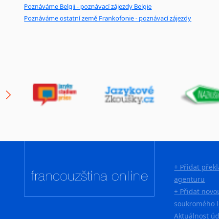
Novořečtina
Poznáváme Belgii - poznávací zájezdy Belgie
Oromština
Poznáváme ostatní země Frankofonie - poznávací zájezdy
Páli
Pandžábština
Paštunština
Perština
Portugalština
Retorománština
Romština
Rumunština
Sanskrt
Sinhalština
Slovinština
+ Přidat přek
Somálština
agenturu
Sóština
+ Přidat novo
Srbština
soukromého l
Staroslověnština
Aktuálnost ú