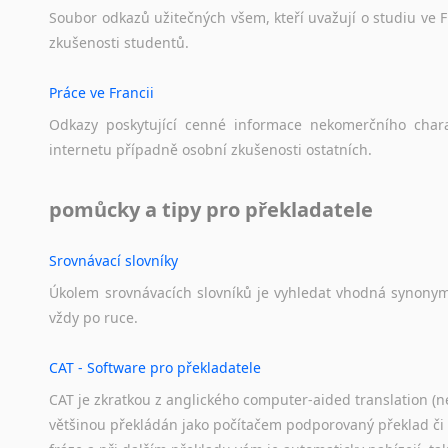
Zulu
Soubor
odkazů
užitečných
všem,
kteří
uvažují
o
studiu
ve
F
z jiných jazyků do FJ
zkušenosti
studentů.
z němčiny
z angličtiny
Práce ve Francii
z maďarštiny
Odkazy
poskytující
cenné
informace
nekomerčního
char
z italštiny
internetu
případně
osobní
zkušenosti
ostatních.
z polštiny
z ruštiny
pomůcky a tipy pro překladatele
z slovenštiny
z španělštiny
Srovnávací slovníky
z ukrajinštiny
Úkolem
srovnávacích
slovníků
je
vyhledat
vhodná
synony
z čínštiny
vždy
po
ruce.
--- další jazyky ---
Afrikánština
CAT - Software pro překladatele
Ajmarština
CAT je zkratkou z anglického computer-aided translation (ne
Akebu
většinou překládán jako počítačem podporovaný překlad či
Albánština