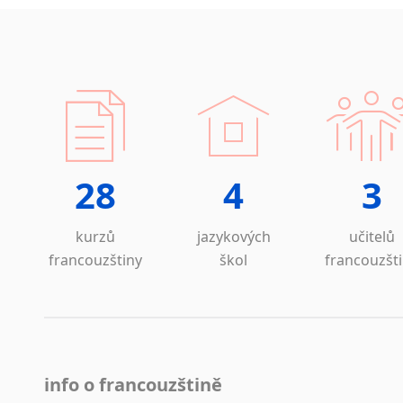
Norština
Novořečtina
Oromština
Páli
Pandžábština
Paštunština
Perština
Portugalština
28
4
3
Retorománština
Romština
Rumunština
kurzů
jazykových
učitelů
Sanskrt
francouzštiny
škol
francouzšt
Sinhalština
Slovinština
Somálština
Sóština
Srbština
info o francouzštině
Staroslověnština