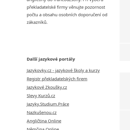
překladatelské firmy věnujte pozornost
počtu a obsahu osobních doporučení od
zákazníků.
Další jazykové portály
Jazykovky.cz - jazykové školy a kurzy
Registr překladatelských firem
Jazykové Zkoušky.cz
Slevy Kurzů.cz
Jazyky.Studium.Práce
Nazkušenou.cz
Angličtina Online
Němčina Online