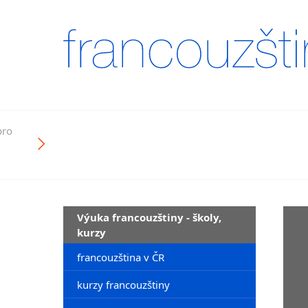
pro
Výuka francouzštiny - školy,
kurzy
francouzština v ČR
kurzy francouzštiny