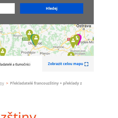
z FJ do ČJ
iny
z ČJ do FJ
z FJ do jiných jazyků
ny
do němčiny
do angličtiny
do maďarštiny
do italštiny
do polštiny
do ruštiny
do slovenštiny
Zobrazit celou mapu
ladatelé a tlumočníci
do španělštiny
do ukrajinštiny
iny
>
Překladatelé francouzštiny + překlady z
do čínštiny
--- další jazyky ---
Afrikánština
Ajmarština
zštiny
Akebu
Albánština