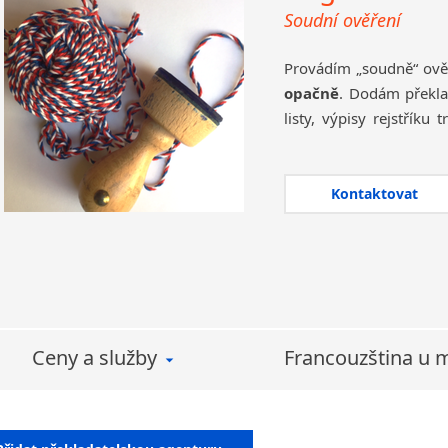
Soudní ověření
Provádím „soudně“ ově
opačně
. Dodám překla
listy, výpisy rejstříku
rejstříku, diplomy a 
zprávy atd.
Kontaktovat
Jde někdy o citlivé d
daňová přiznání apod
odpovědností za nakl
jednat
s důvěrou
.
V případě, že potřebu
francouzštiny nebo na
Ceny a služby
Francouzština u 
o méně běžnou situaci, 
mnoho času, peněz a st
překladateli a zaplatí
vystavených ve dvo