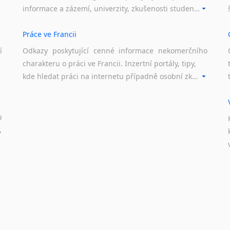
informace a zázemí, univerzity, zkušenosti studentů.
Práce ve Francii
í
Odkazy poskytující cenné informace nekomerčního
charakteru o práci ve Francii. Inzertní portály, tipy,
kde hledat práci na internetu případně osobní zkušenosti ostatních.
u
,