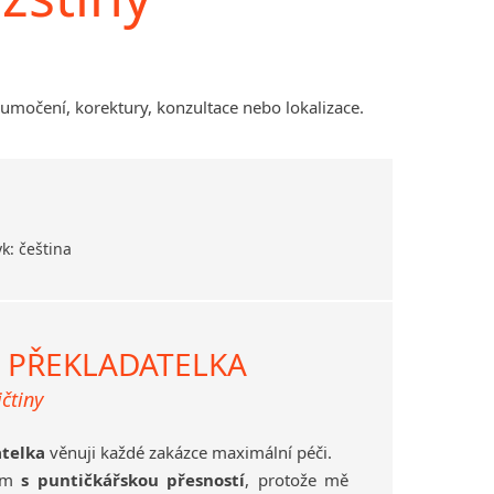
Amharština
Arabština
Aramejština
tlumočení, korektury, konzultace nebo lokalizace.
Arménština
Avarština
Azerbajdžánština
Bambarština
Bantuské jazyky
k: čeština
Barmština
Baskičtina
Běloruština
Bengálština
 PŘEKLADATELKA
Bosenština
čtiny
Bulharština
Burjatština
atelka
věnuji každé zakázce maximální péči.
Čagatajské jazyky
ám
s puntičkářskou přesností
, protože mě
Čečenština