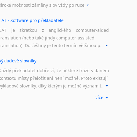
široké možnosti záměny slov vždy po ruce.
Svahilština
Švédština
CAT - Software pro překladatele
Tádžičtina
CAT je zkratkou z anglického computer-aided
Tahitština
translation (nebo také jindy computer-assisted
Tamilština
translation). Do češtiny je tento termín většinou překládán jako počítačem podporovaný překlad či překlad podporovaný počítačem. Nástroje CAT ukládají překládané fráze a při dalším překladu vám je automaticky nabízejí, takže se již nemusíte zdržovat s jejich dalším překládáním.
Tatarština
Thajština
Výkladové slovníky
Tibetština
Tigriňňa
Každý překladatel dobře ví, že některé fráze v daném
Turečtina
kontextu místy přeložit ani není možné. Proto existují
Turkménština
výkladové slovníky, díky kterým je možné význam takovýchto frází rozklíčovat.
Ujgurština
více
Urdština
Překladové slovníky
Uzbečtina
Slovník, největší přítel každého překladatele. A jelikož
Vietnamština
žijeme ve 21. století, běžným knižním slovníkům již
Wolof
odzvonilo. Pomocí kvalitních online překladových slovníků již nemusíte únavně listovat alfabetickým schématem uspořádání, stačí napsat vstupní frázi a dřív, než řeknete švec, vyskočí vám hledaný výraz.
Znakový jazyk