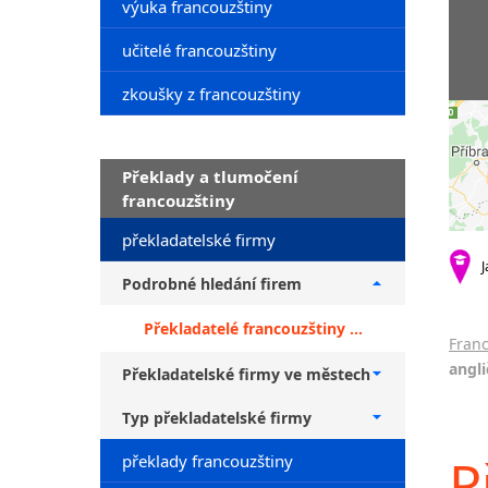
výuka francouzštiny
učitelé francouzštiny
zkoušky z francouzštiny
Překlady a tlumočení
francouzštiny
překladatelské firmy
J
Podrobné hledání firem
Překladatelé francouzštiny + překlady z angličtiny
Franc
angli
Překladatelské firmy ve městech
Typ překladatelské firmy
P
překlady francouzštiny