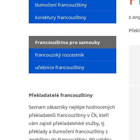
tlumočení francouzštiny
z an
korektury francouzštiny
Překl
Francouzština pro samouky
francouzský rozcestník
učebnice francouzštiny
Překladatelé francouzštiny
Seznam zákazníky nejlépe hodnocených
překladatelů francouzštiny v ČR, kteří
vám zajistí překladatelské služby, tj.
překlady a tlumočení francouzštiny z
angličtiny do francouzštiny. Při výběru