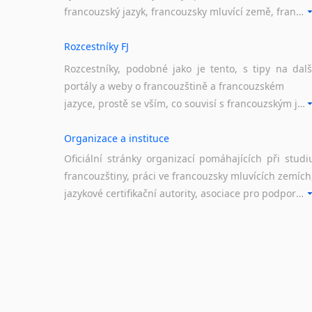
francouzský jazyk, francouzsky mluvící země, francouzské portály apod. Rubrika obsahuje zejména komplexní a maximálně kvalitní stránky využitelné ke studiu francouzštiny.
Rozcestníky FJ
Rozcestníky, podobné jako je tento, s tipy na dalš
portály a weby o francouzštině a francouzském
jazyce, prostě se vším, co souvisí s francouzským jazykem a jeho využitím.
Organizace a instituce
Oficiální stránky organizací pomáhajících při studi
francouzštiny, práci ve francouzsky mluvících zemích
jazykové certifikační autority, asociace pro podporu jazykového vzdělávání ad.