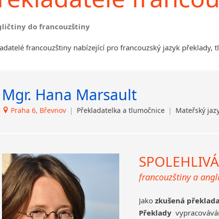
Dačice
Havlíčkův Brod
gličtiny do francouzštiny
Kounice
Ústí nad Orlicí
adatelé francouzštiny nabízející pro francouzský jazyk překlady, 
Mgr. Hana Marsault
Praha 6, Břevnov
|
Překladatelka a tlumočnice
|
Mateřský jazy
SPOLEHLIVÁ
francouzštiny a angli
Jako
zkušená překlad
Překlady
vypracováv