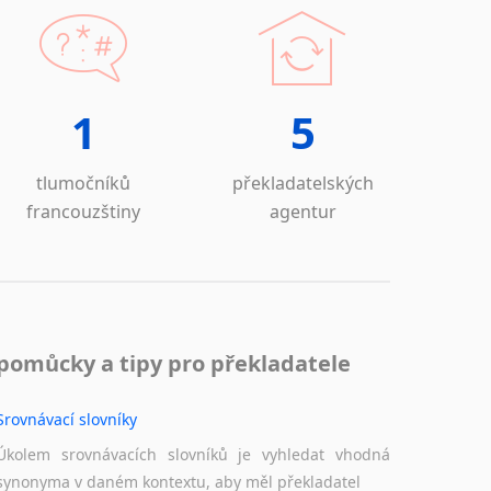
Norština
Novořečtina
Oromština
Páli
1
5
Pandžábština
Paštunština
Perština
tlumočníků
překladatelských
Portugalština
francouzštiny
agentur
Retorománština
Romština
Rumunština
Sanskrt
Sinhalština
pomůcky a tipy pro překladatele
Slovinština
Somálština
Srovnávací slovníky
Sóština
Úkolem srovnávacích slovníků je vyhledat vhodná
Srbština
synonyma v daném kontextu, aby měl překladatel
Staroslověnština