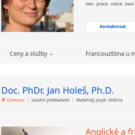
tato práce velice bav
nejdůležitějším.
Kromě profesionáln
nabídnout
přepis aud
Kontaktovat
do písemné podoby 
atd.
? Neváhejte mě kon
Ctím zásadu profesion
Ceny a služby
Francouzština u 
mateřského jazyka. P
cizího jazyka
, zajistí
lze dosáhnout vynikajíc
Doc. PhDr. Jan Holeš, Ph.D.
Olomouc
|
Soudní překladatel
|
Mateřský jazyk: čeština
Anglické a f