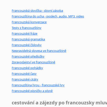
Černohorština
Dánština
Francouzská slovíčka - slovní zásoba
Darí
Francouzština do ucha - poslech, audio, MP3, video
Esperanto
Francouzská konverzace
Estonština
Testy z francouzštiny
Faerština
Francouzské fráze
Fidžijština
Francouzská gramatika
Filipínské jazyky
Francouzské číslovky
Finština
Nepravidelná slovesa ve francouzštině
Fulbština
Francouzské předložky
Zpravodajství ve francouzštině
Gaelština
Francouzské pohádky
Gruzínština
Francouzské časy
Hebrejština
Francouzské citáty
Hindština
Francouzština hrou - francouzské hry
Chorvatština
Francouzské písničky a písně
Indonéština
Irština
cestování a zájezdy po francouzsky mlu
Islandština