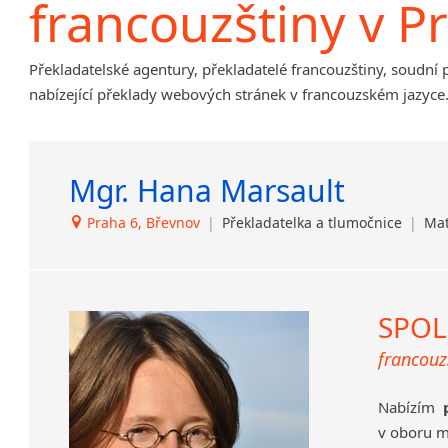
francouzštiny v P
Amharština
Arabština
Překladatelské agentury, překladatelé francouzštiny, soudní 
Aramejština
nabízející překlady webových stránek v francouzském jazyce
Arménština
Avarština
Azerbajdžánština
Mgr. Hana Marsault
Bambarština
Bantuské jazyky
Praha 6, Břevnov
|
Překladatelka a tlumočnice
|
Mat
Barmština
Baskičtina
Běloruština
Bengálština
SPOL
Bosenština
francouz
Bulharština
Burjatština
Nabízím
Čagatajské jazyky
v oboru
Čečenština