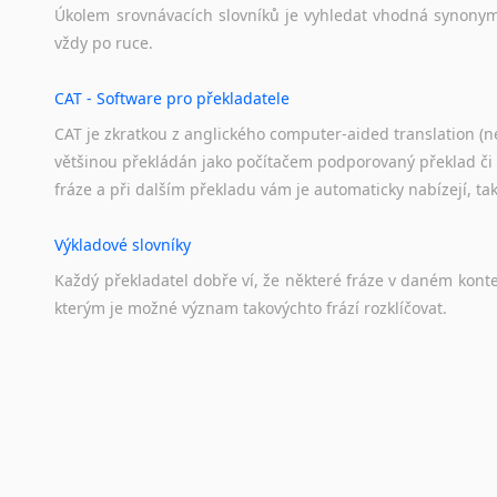
Úkolem
srovnávacích
slovníků
je
vyhledat
vhodná
synony
Svahilština
vždy
po
ruce.
Švédština
Tádžičtina
CAT - Software pro překladatele
Tahitština
CAT je zkratkou z anglického computer-aided translation (ne
Tamilština
většinou překládán jako počítačem podporovaný překlad či
Tatarština
fráze a při dalším překladu vám je automaticky nabízejí, ta
Thajština
Tibetština
Výkladové slovníky
Tigriňňa
Každý
překladatel
dobře
ví,
že
některé
fráze
v
daném
kont
Turečtina
kterým
je
možné
význam
takovýchto
frází
rozklíčovat.
Turkménština
Ujgurština
Urdština
Překladové slovníky
Uzbečtina
Slovník, největší přítel každého překladatele. A jelikož
Vietnamština
kvalitních online překladových slovníků již nemusíte únavn
Wolof
frázi a dřív, než řeknete švec, vyskočí vám hledaný výraz.
Znakový jazyk