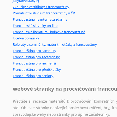
Jazykové školy FJ
Mix
pomůcek,
jež
mají
potenciál
pomoci
překladateli
v
je
Amharština
Zkoušky a certifikáty z francouzštiny
poradny
a
pravidla
pravopisu
nebo
stylistické
příručky.
Arabština
Pomaturitní studium francouzštiny v ČR
Aramejština
Francouzština na internetu zdarma
Arménština
Francouzské slovníky on-line
Avarština
Francouzská literatura - knihy ve francouzštině
Azerbajdžánština
Učební pomůcky
Bambarština
Referáty a seminárky, maturitní otázky z francouzštiny
Bantuské jazyky
Francouzština pro samouky
Barmština
Francouzština pro začátečníky
Baskičtina
Francouzština pro nejmenší
Francouzština pro předškoláky
Běloruština
Francouzština pro seniory
Bengálština
Bosenština
webové stránky na procvičování francou
Bulharština
Burjatština
Přečtěte si recenze materiálů k procvičování konkrétních 
Čagatajské jazyky
atd. Objevte stránky nabízející poslechová cvičení, hry,
Čečenština
zpravodajské weby nebo stránky pro úplné začátečníky.