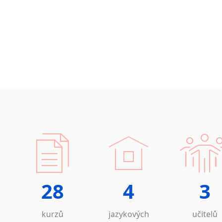
Islandština
Japonština
Jidiš
Kašmírština
Katalánština
Kazaština
Kečuánština
Kmérština
Konžština
Korejština
Korsičtina
Kumykština
Kurdština
Kyrgyzština
28
4
3
Laoština
Laponština
Latina
kurzů
jazykových
učitelů