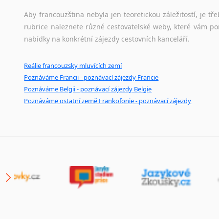
Japonština
Aby francouzština nebyla jen teoretickou záležitostí, je tře
Jidiš
rubrice naleznete různé cestovatelské weby, které vám po
Kašmírština
nabídky na konkrétní zájezdy cestovních kanceláří.
Katalánština
Kazaština
Reálie francouzsky mluvících zemí
Kečuánština
Poznáváme Francii - poznávací zájezdy Francie
Kmérština
Poznáváme Belgii - poznávací zájezdy Belgie
Konžština
Poznáváme ostatní země Frankofonie - poznávací zájezdy
Korejština
Korsičtina
Kumykština
Kurdština
Kyrgyzština
Laoština
Laponština
Latina
Lezginština