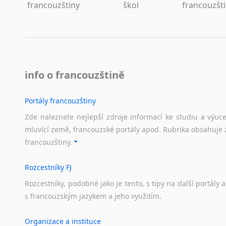
Lezginština
francouzštiny
škol
francouzšt
Lingala
Litevština
Lotyšština
Luba
Makedonština
info o francouzštině
Malajština
Malgaština
Portály francouzštiny
Malinština
Zde naleznete nejlepší zdroje informací ke studiu a výuc
Maltština
mluvící země, francouzské portály apod. Rubrika obsahuje 
Maorština
francouzštiny.
Megrelština
Moldavština
Rozcestníky FJ
Mongolština
Rozcestníky,
podobné
jako
je
tento,
s
tipy
na
další
portály
a
Nepálština
s
francouzským
jazykem
a
jeho
využitím.
Nilosaharské jazyky
Nizozemština
Organizace a instituce