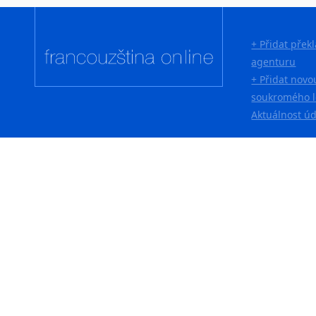
Lingala
Litevština
+ Přidat přek
Lotyšština
agenturu
Luba
+ Přidat novo
Makedonština
soukromého l
Malajština
Aktuálnost ú
Malgaština
Malinština
Maltština
Maorština
Megrelština
Moldavština
Mongolština
Nepálština
Nilosaharské jazyky
Nizozemština
Norština