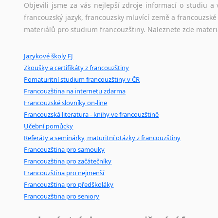
Amharština
korpusů, jež umožňují třeba vyhledávání slov a slovních spo
Objevili jsme za vás nejlepší zdroje informací o studiu 
Arabština
původního zdroje textu.
francouzský jazyk, francouzsky mluvící země a francouzsk
Aramejština
materiálů pro studium francouzštiny. Naleznete zde materi
Ostatní pomůcky pro překladatele
Arménština
Avarština
Jazykové školy FJ
Mix
pomůcek,
jež
mají
potenciál
pomoci
překladateli
v
je
Azerbajdžánština
Zkoušky a certifikáty z francouzštiny
poradny
a
pravidla
pravopisu
nebo
stylistické
příručky.
Pomaturitní studium francouzštiny v ČR
Bambarština
Francouzština na internetu zdarma
Bantuské jazyky
Francouzské slovníky on-line
Barmština
Francouzská literatura - knihy ve francouzštině
Baskičtina
Učební pomůcky
Běloruština
Referáty a seminárky, maturitní otázky z francouzštiny
Bengálština
Francouzština pro samouky
Bosenština
Francouzština pro začátečníky
Bulharština
Francouzština pro nejmenší
Burjatština
Francouzština pro předškoláky
Čagatajské jazyky
Francouzština pro seniory
Čečenština