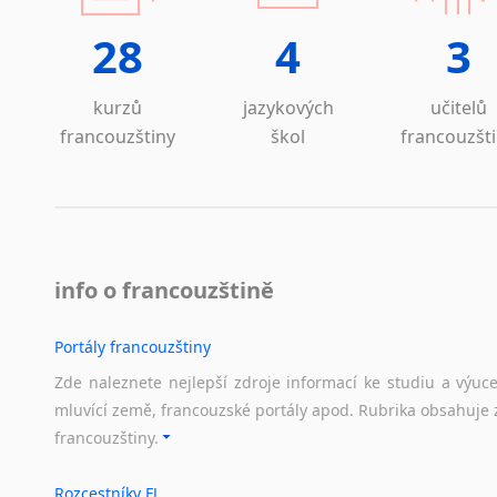
Lezginština
28
4
3
Lingala
Litevština
Lotyšština
kurzů
jazykových
učitelů
Luba
francouzštiny
škol
francouzšt
Makedonština
Malajština
Malgaština
Malinština
Maltština
info o francouzštině
Maorština
Megrelština
Portály francouzštiny
Moldavština
Zde naleznete nejlepší zdroje informací ke studiu a výuc
Mongolština
mluvící země, francouzské portály apod. Rubrika obsahuje 
Nepálština
francouzštiny.
Nilosaharské jazyky
Nizozemština
Rozcestníky FJ