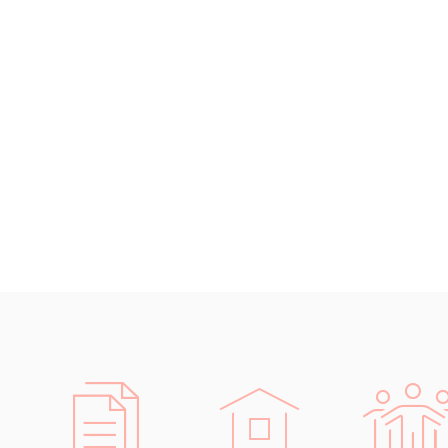
Islandština
prá
Japonština
účet
Jidiš
země
Kašmírština
stav
Katalánština
IT (
Kazaština
elek
Kečuánština
aut
Kmérština
logi
Konžština
Rozsáhlé
Korejština
Díky pro
Korsičtina
schopni 
Kumykština
Samozřej
Kurdština
předpokl
Kyrgyzština
dokument
Laoština
Laponština
Latina