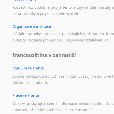
Norština
Novořečtina
Rozcestníky,
podobné
jako
je
tento,
s
tipy
na
další
portály
a
Oromština
s
francouzským
jazykem
a
jeho
využitím.
Páli
Organizace a instituce
Pandžábština
Paštunština
Oficiální
stránky
organizací
pomáhajících
při
studiu
fran
Perština
autority,
asociace
pro
podporu
jazykového
vzdělávání
ad.
Portugalština
Retorománština
francouzština v zahraničí
Romština
Rumunština
Studium ve Francii
Sanskrt
Soubor
odkazů
užitečných
všem,
kteří
uvažují
o
studiu
ve
F
Sinhalština
zkušenosti
studentů.
Slovinština
Somálština
Práce ve Francii
Sóština
Odkazy
poskytující
cenné
informace
nekomerčního
char
Srbština
internetu
případně
osobní
zkušenosti
ostatních.
Staroslověnština