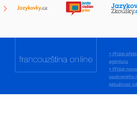
Lingala
Litevština
Lotyšština
Luba
Makedonština
Malajština
Malgaština
+ Přidat přek
Malinština
agenturu
Maltština
+ Přidat novo
Maorština
soukromého l
Aktuálnost ú
Megrelština
Moldavština
Mongolština
Nepálština
Nilosaharské jazyky
Nizozemština
Norština