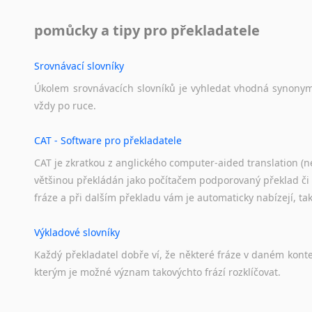
Svahilština
pomůcky a tipy pro překladatele
Švédština
Tádžičtina
Srovnávací slovníky
Tahitština
Tamilština
Úkolem
srovnávacích
slovníků
je
vyhledat
vhodná
synony
Tatarština
vždy
po
ruce.
Thajština
CAT - Software pro překladatele
Tibetština
Tigriňňa
CAT je zkratkou z anglického computer-aided translation (ne
Turečtina
většinou překládán jako počítačem podporovaný překlad či
Turkménština
fráze a při dalším překladu vám je automaticky nabízejí, ta
Ujgurština
Urdština
Výkladové slovníky
Uzbečtina
Každý
překladatel
dobře
ví,
že
některé
fráze
v
daném
kont
Vietnamština
kterým
je
možné
význam
takovýchto
frází
rozklíčovat.
Wolof
Znakový jazyk