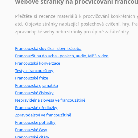
webové stránky na procvičování francou
Černohorština
Dánština
Přečtěte si recenze materiálů k procvičování konkrétních 
Darí
atd. Objevte stránky nabízející poslechová cvičení, hry,
Esperanto
zpravodajské weby nebo stránky pro úplné začátečníky.
Estonština
Faerština
Francouzská slovíčka - slovní zásoba
Fidžijština
Francouzština do ucha - poslech, audio, MP3, video
Filipínské jazyky
Francouzská konverzace
Finština
Testy z francouzštiny
Fulbština
Francouzské fráze
Gaelština
Francouzská gramatika
Gruzínština
Francouzské číslovky
Hebrejština
Nepravidelná slovesa ve francouzštině
Hindština
Francouzské předložky
Chorvatština
Zpravodajství ve francouzštině
Indonéština
Francouzské pohádky
Irština
Francouzské časy
Islandština
Francouzské citáty