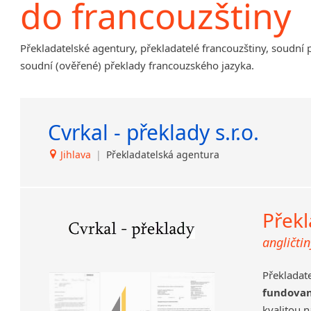
do francouzštiny
Amharština
Arabština
Překladatelské agentury, překladatelé francouzštiny, soudní 
Aramejština
soudní (ověřené) překlady francouzského jazyka.
Arménština
Avarština
Azerbajdžánština
Cvrkal - překlady s.r.o.
Bambarština
Bantuské jazyky
Jihlava
|
Překladatelská agentura
Barmština
Baskičtina
Běloruština
Překl
Bengálština
Bosenština
angličtin
Bulharština
Burjatština
Překladat
Čagatajské jazyky
fundova
Čečenština
kvalitou 