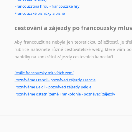
Francouzština hrou - francouzské hry
Japonština
Francouzské písničky a písně
Jidiš
Kašmírština
cestování a zájezdy po francouzsky mlu
Katalánština
Kazaština
Aby francouzština nebyla jen teoretickou záležitostí, je tře
Kečuánština
rubrice naleznete různé cestovatelské weby, které vám po
Kmérština
nabídky na konkrétní zájezdy cestovních kanceláří.
Konžština
Korejština
Reálie francouzsky mluvících zemí
Korsičtina
Poznáváme Francii - poznávací zájezdy Francie
Kumykština
Poznáváme Belgii - poznávací zájezdy Belgie
Kurdština
Poznáváme ostatní země Frankofonie - poznávací zájezdy
Kyrgyzština
Laoština
Laponština
Latina
Lezginština