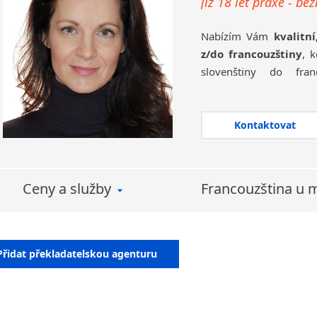
již 18 let praxe - bě
Nabízím Vám
kvalitní
z/do francouzštiny
, 
slovenštiny do franc
spolehlivost při jednán
Zadáte-li mi překlad,
m
kvalitní překlad v te
Kontaktovat
Rovněž v poslední d
strojových překladů
(
Ceny a služby
Francouzština u 
Přidat překladatelskou agenturu