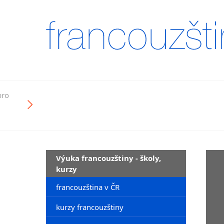
pro
Výuka francouzštiny - školy,
kurzy
francouzština v ČR
kurzy francouzštiny