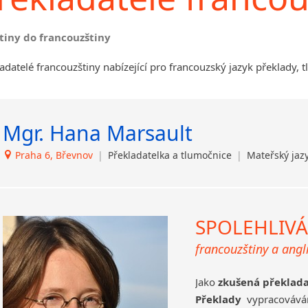
Havlíčkův Brod
Kounice
štiny do francouzštiny
Ústí nad Orlicí
adatelé francouzštiny nabízející pro francouzský jazyk překlady, 
Mgr. Hana Marsault
Praha 6, Břevnov
|
Překladatelka a tlumočnice
|
Mateřský jazy
SPOLEHLIVÁ
francouzštiny a angli
Jako
zkušená překlad
Překlady
vypracováv