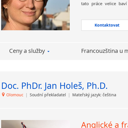
tato práce velice bav
nejdůležitějším.
Kromě profesionáln
nabídnout
přepis aud
Kontaktovat
do písemné podoby 
atd.
? Neváhejte mě kon
Ctím zásadu profesion
Ceny a služby
Francouzština u 
mateřského jazyka. P
cizího jazyka
, zajistí
lze dosáhnout vynikajíc
Doc. PhDr. Jan Holeš, Ph.D.
Olomouc
|
Soudní překladatel
|
Mateřský jazyk: čeština
Anglické a f