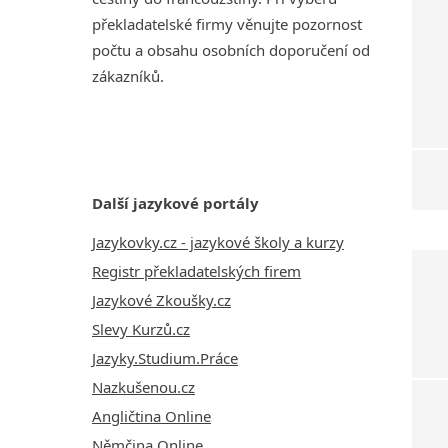
překladatelské firmy věnujte pozornost
počtu a obsahu osobních doporučení od
zákazníků.
Další jazykové portály
Jazykovky.cz - jazykové školy a kurzy
Registr překladatelských firem
Jazykové Zkoušky.cz
Slevy Kurzů.cz
Jazyky.Studium.Práce
Nazkušenou.cz
Angličtina Online
Němčina Online