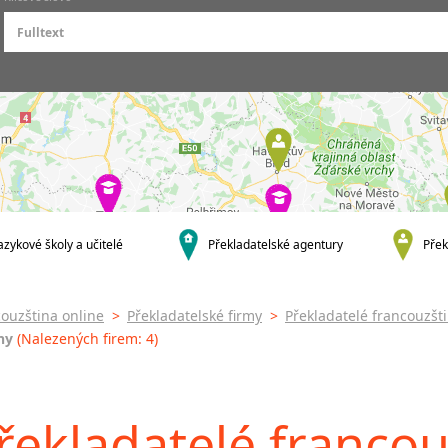
Praha
Překladatelé francouzšt
Praha 1
Soudní překladatelé
francouzštiny
Praha 2
Tlumočníci francouzšti
Praha 4
Soudní tlumočníci
Praha 5
francouzštiny
Praha 6
Praha 8
Praha 9
Praha 10
krajská města
azykové školy a učitelé
Překladatelské agentury
Přek
Brno
Olomouc
ouzština online
>
Překladatelské firmy
>
Překladatelé francouzšt
Zlín
ny
(Nalezených firem: 4)
Jihlava
malá města podle abecedy
Brandýs nad Labem-Stará
Boleslav
řekladatelé francou
Dačice