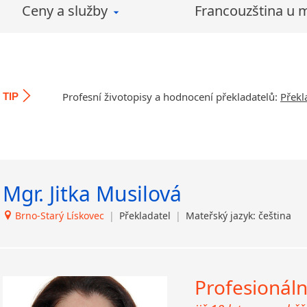
Ceny a služby
Francouzština u 
Spolupracuji výhradně 
lingvisty a rodilými mlu
Naše služby jsou ce
rozsáhlejších zakázek
poskytnout např. Masa
Profesní životopisy a hodnocení překladatelů:
Překl
TIP
dopravy ČR, Sofident –
Další informace o sl
Překlady Hladík web
Mgr. Jitka Musilová
Brno-Starý Lískovec
|
Překladatel
|
Mateřský jazyk: čeština
Profesionáln