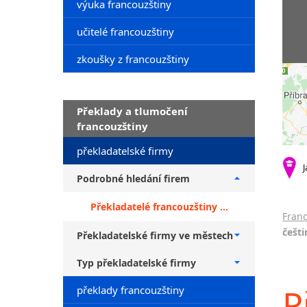
výuka francouzštiny
učitelé francouzštiny
zkoušky z francouzštiny
Překlady a tlumočení
francouzštiny
překladatelské firmy
J
Podrobné hledání firem
Překladatelé francouzštiny + překlady z češtiny
Franc
češti
Překladatelské firmy ve městech
Typ překladatelské firmy
P
překlady francouzštiny