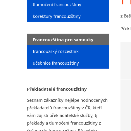
tlumočení francouzštiny
z če
korektury francouzštiny
Překl
Francouzština pro samouky
francouzský rozcestník
učebnice francouzštiny
Překladatelé francouzštiny
Seznam zákazníky nejlépe hodnocených
překladatelů francouzštiny v ČR, kteří
vám zajistí překladatelské služby, tj.
překlady a tlumočení francouzštiny z
češtiny do francouzštiny. Při výběru