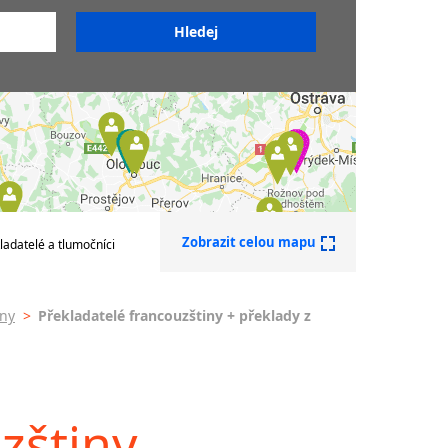
z FJ do ČJ
iny
z ČJ do FJ
z FJ do jiných jazyků
ny
do němčiny
do angličtiny
do maďarštiny
do italštiny
do polštiny
do ruštiny
do slovenštiny
Zobrazit celou mapu
ladatelé a tlumočníci
do španělštiny
do ukrajinštiny
iny
>
Překladatelé francouzštiny + překlady z
do čínštiny
--- další jazyky ---
Afrikánština
Ajmarština
zštiny
Akebu
Albánština