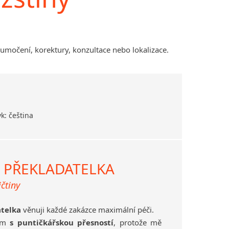
Amharština
Arabština
Aramejština
tlumočení, korektury, konzultace nebo lokalizace.
Arménština
Avarština
Azerbajdžánština
Bambarština
Bantuské jazyky
k: čeština
Barmština
Baskičtina
Běloruština
Bengálština
 PŘEKLADATELKA
Bosenština
čtiny
Bulharština
Burjatština
atelka
věnuji každé zakázce maximální péči.
Čagatajské jazyky
ám
s puntičkářskou přesností
, protože mě
Čečenština