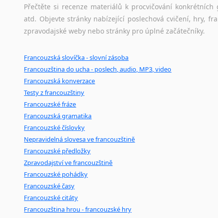
Černohorština
Přečtěte si recenze materiálů k procvičování konkrétních 
Dánština
atd. Objevte stránky nabízející poslechová cvičení, hry,
Darí
zpravodajské weby nebo stránky pro úplné začátečníky.
Esperanto
Estonština
Francouzská slovíčka - slovní zásoba
Faerština
Francouzština do ucha - poslech, audio, MP3, video
Fidžijština
Francouzská konverzace
Filipínské jazyky
Testy z francouzštiny
Finština
Francouzské fráze
Fulbština
Francouzská gramatika
Gaelština
Francouzské číslovky
Nepravidelná slovesa ve francouzštině
Gruzínština
Francouzské předložky
Hebrejština
Zpravodajství ve francouzštině
Hindština
Francouzské pohádky
Chorvatština
Francouzské časy
Indonéština
Francouzské citáty
Irština
Francouzština hrou - francouzské hry
Islandština