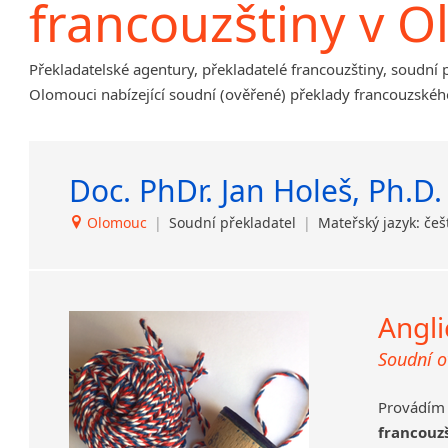
francouzštiny v 
Amharština
Arabština
Překladatelské agentury, překladatelé francouzštiny, soudní 
Aramejština
Olomouci nabízející soudní (ověřené) překlady francouzskéh
Arménština
Avarština
Azerbajdžánština
Doc. PhDr. Jan Holeš, Ph.D.
Bambarština
Bantuské jazyky
Olomouc
|
Soudní překladatel
|
Mateřský jazyk: češ
Barmština
Baskičtina
Běloruština
Bengálština
Angli
Bosenština
Soudní o
Bulharština
Burjatština
Provádím 
Čagatajské jazyky
francouz
Čečenština