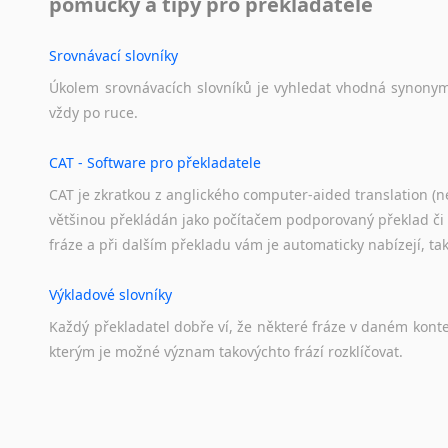
pomůcky a tipy pro překladatele
Svahilština
Švédština
Srovnávací slovníky
Tádžičtina
Úkolem
srovnávacích
slovníků
je
vyhledat
vhodná
synony
Tahitština
vždy
po
ruce.
Tamilština
Tatarština
CAT - Software pro překladatele
Thajština
CAT je zkratkou z anglického computer-aided translation (ne
Tibetština
většinou překládán jako počítačem podporovaný překlad či
Tigriňňa
fráze a při dalším překladu vám je automaticky nabízejí, ta
Turečtina
Turkménština
Výkladové slovníky
Ujgurština
Každý
překladatel
dobře
ví,
že
některé
fráze
v
daném
kont
Urdština
kterým
je
možné
význam
takovýchto
frází
rozklíčovat.
Uzbečtina
Vietnamština
Wolof
Překladové slovníky
Znakový jazyk
Slovník, největší přítel každého překladatele. A jelikož