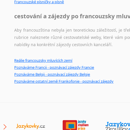
Francouzské písničky a písně
Japonština
Jidiš
cestování a zájezdy po francouzsky mlu
Kašmírština
Katalánština
Aby francouzština nebyla jen teoretickou záležitostí, je tře
Kazaština
rubrice naleznete různé cestovatelské weby, které vám po
Kečuánština
nabídky na konkrétní zájezdy cestovních kanceláří.
Kmérština
Konžština
Reálie francouzsky mluvících zemí
Korejština
Poznáváme Francii - poznávací zájezdy Francie
Korsičtina
Poznáváme Belgii - poznávací zájezdy Belgie
Poznáváme ostatní země Frankofonie - poznávací zájezdy
Kumykština
Kurdština
Kyrgyzština
Laoština
Laponština
Latina
Lezginština