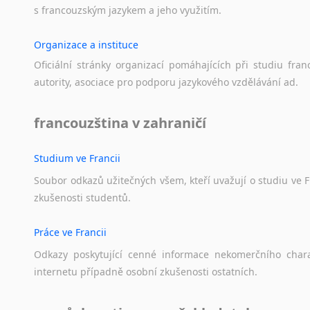
Norština
s
francouzským
jazykem
a
jeho
využitím.
Novořečtina
Oromština
Organizace a instituce
Páli
Oficiální
stránky
organizací
pomáhajících
při
studiu
fran
Pandžábština
autority,
asociace
pro
podporu
jazykového
vzdělávání
ad.
Paštunština
Perština
francouzština v zahraničí
Portugalština
Retorománština
Studium ve Francii
Romština
Rumunština
Soubor
odkazů
užitečných
všem,
kteří
uvažují
o
studiu
ve
F
zkušenosti
studentů.
Sanskrt
Sinhalština
Práce ve Francii
Slovinština
Somálština
Odkazy
poskytující
cenné
informace
nekomerčního
char
Sóština
internetu
případně
osobní
zkušenosti
ostatních.
Srbština
Staroslověnština