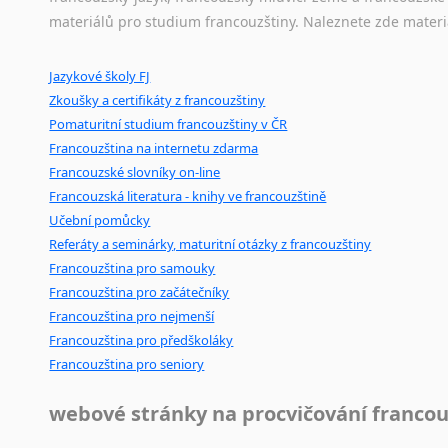
Amharština
materiálů pro studium francouzštiny. Naleznete zde materi
Arabština
Ostatní pomůcky pro překladatele
Aramejština
Jazykové školy FJ
Mix
pomůcek,
jež
mají
potenciál
pomoci
překladateli
v
je
Arménština
Zkoušky a certifikáty z francouzštiny
poradny
a
pravidla
pravopisu
nebo
stylistické
příručky.
Avarština
Pomaturitní studium francouzštiny v ČR
Azerbajdžánština
Francouzština na internetu zdarma
Bambarština
Francouzské slovníky on-line
Bantuské jazyky
Francouzská literatura - knihy ve francouzštině
Barmština
Učební pomůcky
Baskičtina
Referáty a seminárky, maturitní otázky z francouzštiny
Běloruština
Francouzština pro samouky
Francouzština pro začátečníky
Bengálština
Francouzština pro nejmenší
Bosenština
Francouzština pro předškoláky
Bulharština
Francouzština pro seniory
Burjatština
Čagatajské jazyky
webové stránky na procvičování francou
Čečenština