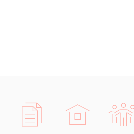
Islandština
Japonština
Jidiš
Kašmírština
Katalánština
Kazaština
Kečuánština
Kmérština
Konžština
Korejština
Korsičtina
Kumykština
Kurdština
Kyrgyzština
Laoština
Laponština
Latina