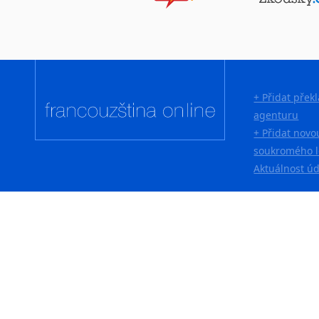
Lingala
Litevština
Lotyšština
Luba
Makedonština
+ Přidat přek
Malajština
agenturu
Malgaština
+ Přidat novo
Malinština
soukromého l
Maltština
Aktuálnost ú
Maorština
Megrelština
Moldavština
Mongolština
Nepálština
Nilosaharské jazyky
Nizozemština
Norština