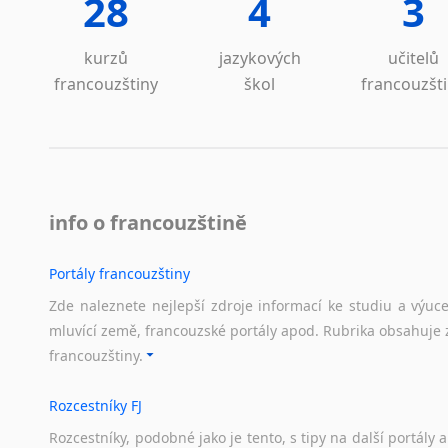
28
4
3
Lezginština
Lingala
kurzů
jazykových
učitelů
Litevština
francouzštiny
škol
francouzšt
Lotyšština
Luba
Makedonština
Malajština
Malgaština
Malinština
info o francouzštině
Maltština
Maorština
Portály francouzštiny
Megrelština
Zde naleznete nejlepší zdroje informací ke studiu a výuc
Moldavština
mluvící země, francouzské portály apod. Rubrika obsahuje 
Mongolština
francouzštiny.
Nepálština
Nilosaharské jazyky
Rozcestníky FJ
Nizozemština
Rozcestníky,
podobné
jako
je
tento,
s
tipy
na
další
portály
a