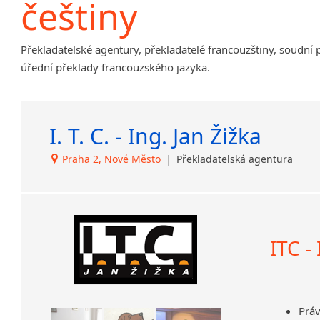
češtiny
Amharština
Arabština
Překladatelské agentury, překladatelé francouzštiny, soudní 
Aramejština
úřední překlady francouzského jazyka.
Arménština
Avarština
Azerbajdžánština
I. T. C. - Ing. Jan Žižka
Bambarština
Bantuské jazyky
Praha 2, Nové Město
|
Překladatelská agentura
Barmština
Baskičtina
Běloruština
Bengálština
Bosenština
ITC -
Bulharština
Burjatština
Čagatajské jazyky
Práv
Čečenština