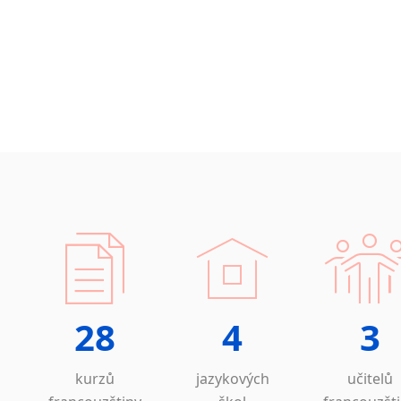
28
4
3
kurzů
jazykových
učitelů