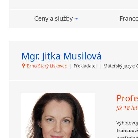
Novořečtina
Oromština
Ceny a služby
Franco
Páli
Pandžábština
Paštunština
Perština
Portugalština
Mgr. Jitka Musilová
Retorománština
Brno-Starý Lískovec
|
Překladatel
|
Mateřský jazyk: 
Romština
Rumunština
Sanskrt
Sinhalština
Profe
Slovinština
již 18 le
Somálština
Sóština
Vyhotovu
Srbština
francouz
Staroslověnština
profesio