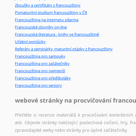
Zkoušky a certifikáty z francouzštiny
poradny
a
pravidla
pravopisu
nebo
stylistické
příručky.
Pomaturitní studium francouzštiny v ČR
Francouzština na internetu zdarma
Francouzské slovníky on-line
Francouzská literatura - knihy ve francouzštině
Učební pomůcky
Referáty a seminárky, maturitní otázky z francouzštiny
Francouzština pro samouky
Francouzština pro začátečníky
Francouzština pro nejmenší
Francouzština pro předškoláky
Francouzština pro seniory
webové stránky na procvičování francou
Přečtěte si recenze materiálů k procvičování konkrétních 
atd. Objevte stránky nabízející poslechová cvičení, hry,
zpravodajské weby nebo stránky pro úplné začátečníky.