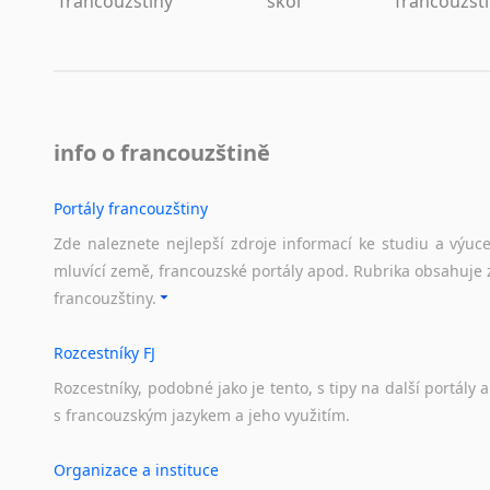
francouzštiny
škol
francouzšt
info o francouzštině
Portály francouzštiny
Zde naleznete nejlepší zdroje informací ke studiu a výuc
mluvící země, francouzské portály apod. Rubrika obsahuje 
francouzštiny.
Rozcestníky FJ
Rozcestníky,
podobné
jako
je
tento,
s
tipy
na
další
portály
a
s
francouzským
jazykem
a
jeho
využitím.
Organizace a instituce