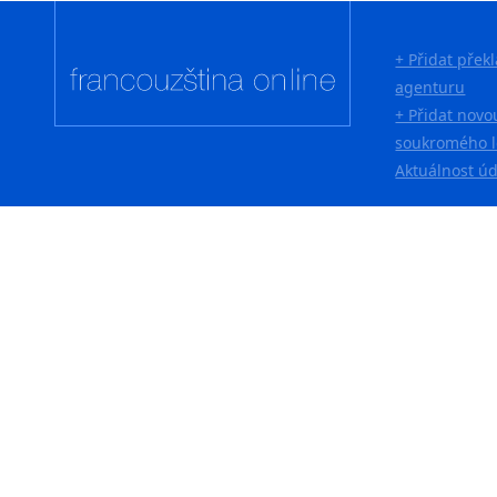
+ Přidat přek
agenturu
+ Přidat novo
soukromého l
Aktuálnost ú