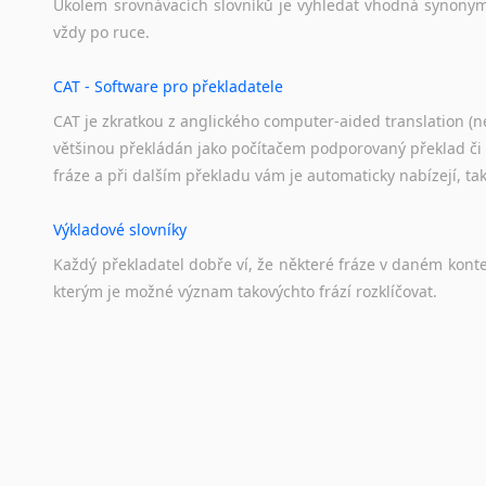
Úkolem
srovnávacích
slovníků
je
vyhledat
vhodná
synony
vždy
po
ruce.
CAT - Software pro překladatele
CAT je zkratkou z anglického computer-aided translation (ne
většinou překládán jako počítačem podporovaný překlad či
fráze a při dalším překladu vám je automaticky nabízejí, ta
Výkladové slovníky
Každý
překladatel
dobře
ví,
že
některé
fráze
v
daném
kont
kterým
je
možné
význam
takovýchto
frází
rozklíčovat.
Překladové slovníky
Slovník, největší přítel každého překladatele. A jelikož
kvalitních online překladových slovníků již nemusíte únavn
frázi a dřív, než řeknete švec, vyskočí vám hledaný výraz.