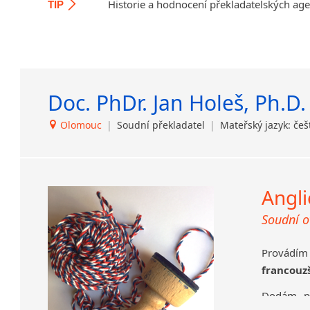
Historie a hodnocení překladatelských ag
TIP
Sociologi
Svahilština
Švédština
přek
Tádžičtina
soci
Tahitština
Sklářství
Tamilština
Doc. PhDr. Jan Holeš, Ph.D.
Glazura, 
Tatarština
porcelán 
Thajština
Olomouc
|
Soudní překladatel
|
Mateřský jazyk: češ
Akademi
Tibetština
ekonomika
Tigriňňa
Zeměděls
Turečtina
Angli
Turkménština
např
Ujgurština
pro
Soudní o
Urdština
mani
SIT
Uzbečtina
Provádím 
hosp
Vietnamština
francouz
Wolof
Kromě sta
Dodám p
Znakový jazyk
korektury