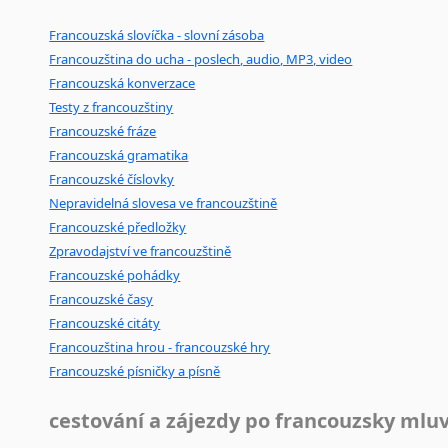
Francouzská slovíčka - slovní zásoba
Francouzština do ucha - poslech, audio, MP3, video
Francouzská konverzace
Testy z francouzštiny
Francouzské fráze
Francouzská gramatika
Francouzské číslovky
Nepravidelná slovesa ve francouzštině
Francouzské předložky
Zpravodajství ve francouzštině
Francouzské pohádky
Francouzské časy
Francouzské citáty
Francouzština hrou - francouzské hry
Francouzské písničky a písně
cestování a zájezdy po francouzsky mlu