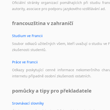
Oficiální
stránky
organizací
pomáhajících
při
studiu
fran
autority,
asociace
pro
podporu
jazykového
vzdělávání
ad.
francouzština v zahraničí
Studium ve Francii
Soubor
odkazů
užitečných
všem,
kteří
uvažují
o
studiu
ve
F
zkušenosti
studentů.
Práce ve Francii
Odkazy
poskytující
cenné
informace
nekomerčního
char
internetu
případně
osobní
zkušenosti
ostatních.
pomůcky a tipy pro překladatele
Srovnávací slovníky