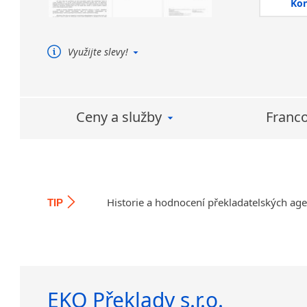
Ko
terminol
jsou atri
úspěšného
Využijte slevy!
Strojový překlad + posteditace
(úspora Vašich nákladů)
Používáme software
TRADOS – zvlášť vysoká
Ceny a služby
Franco
úspora nákladů v případě
opakovaného překladu
podobných dokumentů
Historie a hodnocení překladatelských ag
TIP
EKO Překlady s.r.o.