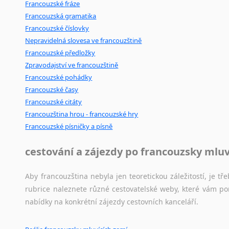
Francouzské fráze
Francouzská gramatika
Francouzské číslovky
Nepravidelná slovesa ve francouzštině
Francouzské předložky
Zpravodajství ve francouzštině
Francouzské pohádky
Francouzské časy
Francouzské citáty
Francouzština hrou - francouzské hry
Francouzské písničky a písně
cestování a zájezdy po francouzsky mlu
Aby francouzština nebyla jen teoretickou záležitostí, je tře
rubrice naleznete různé cestovatelské weby, které vám po
nabídky na konkrétní zájezdy cestovních kanceláří.