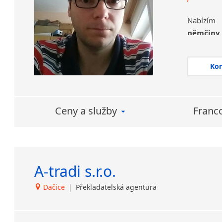
Nabízí
němčiny
stylistic
S kolegy 
Ko
externími
dalších j
ruštiny
Ceny a služby
Franc
vybranými
Naše služ
zakázek,
Masaryko
A-tradi s.r.o.
MDDr. Yul
Dačice
|
Překladatelská agentura
Další inf
Hladík we