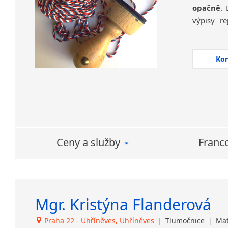
opačně
. 
výpisy re
diplomy a 
Jde někdy
Ko
přiznání 
nakládání
V případ
francouzš
běžnou si
peněz a st
Ceny a služby
Franc
ho dvakr
(typicky
seychelsk
Soudní (o
Mgr. Kristýna Flanderová
než přek
kontaktov
Praha 22 - Uhříněves, Uhříněves
|
Tlumočnice
|
Mat