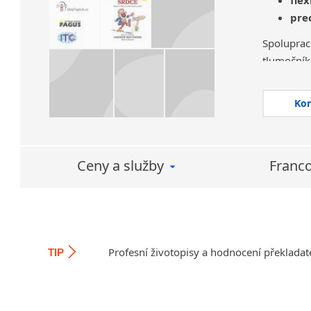
pre
Spolupra
tlumoční
kterými se
Ko
Naší prio
s důvěrou
Lingua i
vstřícná
Ceny a služby
Franco
Za důleži
které ctí
Lingua ne
důvěra a 
Profesní životopisy a hodnocení překladat
TIP