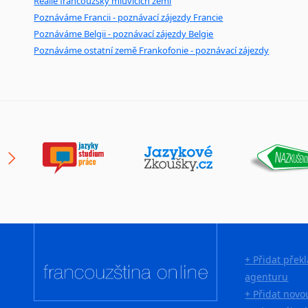
Reálie francouzsky mluvících zemí
Poznáváme Francii - poznávací zájezdy Francie
Poznáváme Belgii - poznávací zájezdy Belgie
Poznáváme ostatní země Frankofonie - poznávací zájezdy
+ Přidat přek
agenturu
+ Přidat novo