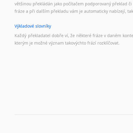
většinou překládán jako počítačem podporovaný překlad či
fráze a při dalším překladu vám je automaticky nabízejí, ta
Výkladové slovníky
Každý
překladatel
dobře
ví,
že
některé
fráze
v
daném
kont
kterým
je
možné
význam
takovýchto
frází
rozklíčovat.
Překladové slovníky
Slovník, největší přítel každého překladatele. A jelikož
kvalitních online překladových slovníků již nemusíte únavn
frázi a dřív, než řeknete švec, vyskočí vám hledaný výraz.
Korektory pravopisu pro překladatele
Každý dělá chyby a překlepy a kdo tvrdí, že ne, neříká p
využití moderního softwaru, jenž pravopisné, gramatické n
automaticky opravit.