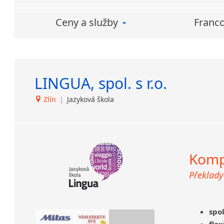
dod
množstevní slevy!
prof
Ceny a služby
Franco
disk
úspo
LINGUA, spol. s r.o.
Zlín
|
Jazyková škola
Kompl
Překlady
spo
flex