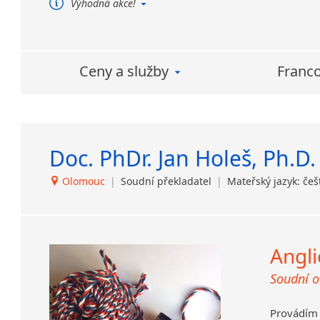
Výhodná akce!
ochotni na
Běžné překlady v běžných jazycích
o rozsahu do cca 3 NS překládáme
nyní do 24 h bez jakéhokoliv příplatku!
Ceny a služby
Franco
Doc. PhDr. Jan Holeš, Ph.D.
Olomouc
|
Soudní překladatel
|
Mateřský jazyk: češ
Angli
Soudní o
Provádím