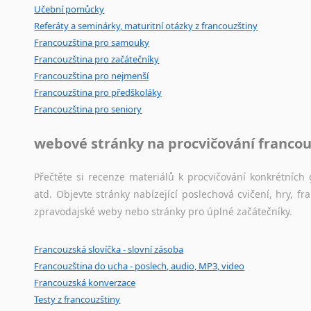
Učební pomůcky
Referáty a seminárky, maturitní otázky z francouzštiny
Francouzština pro samouky
Francouzština pro začátečníky
Francouzština pro nejmenší
Francouzština pro předškoláky
Francouzština pro seniory
webové stránky na procvičování francou
Přečtěte si recenze materiálů k procvičování konkrétních 
atd. Objevte stránky nabízející poslechová cvičení, hry,
zpravodajské weby nebo stránky pro úplné začátečníky.
Francouzská slovíčka - slovní zásoba
Francouzština do ucha - poslech, audio, MP3, video
Francouzská konverzace
Testy z francouzštiny