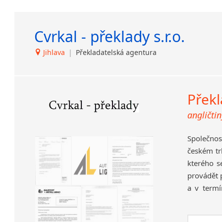
Cvrkal - překlady s.r.o.
Jihlava
|
Překladatelská agentura
Překl
angličtin
Společnost
českém tr
kterého s
provádět 
a v termí
zkušenost
společnos