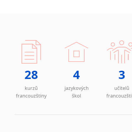
28
4
3
kurzů
jazykových
učitelů
francouzštiny
škol
francouzšt