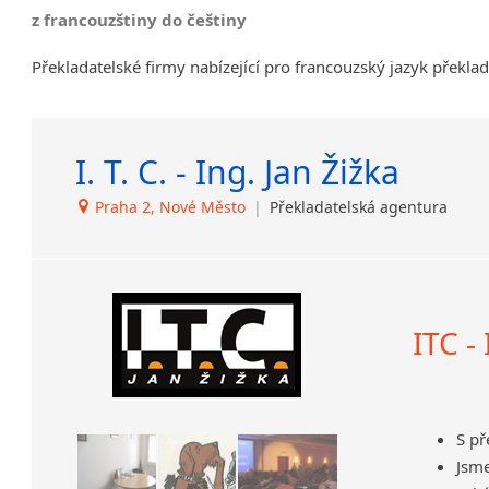
z francouzštiny do češtiny
Překladatelské firmy nabízející pro francouzský jazyk překlad
I. T. C. - Ing. Jan Žižka
Praha 2, Nové Město
|
Překladatelská agentura
ITC -
S p
Jsm