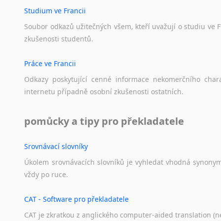
Studium ve Francii
Soubor
odkazů
užitečných
všem,
kteří
uvažují
o
studiu
ve
F
zkušenosti
studentů.
Práce ve Francii
Odkazy
poskytující
cenné
informace
nekomerčního
char
internetu
případně
osobní
zkušenosti
ostatních.
pomůcky a tipy pro překladatele
Srovnávací slovníky
Úkolem
srovnávacích
slovníků
je
vyhledat
vhodná
synony
vždy
po
ruce.
CAT - Software pro překladatele
CAT je zkratkou z anglického computer-aided translation (ne