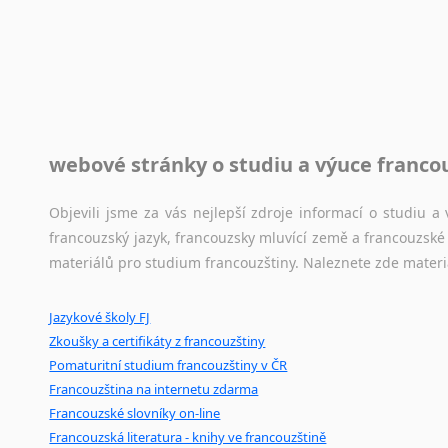
Rady a návody pro překladatele
Toužíte započít překladatelskou dráhu, ale nevíte, jak na 
raději kvůli osobnímu perfekcionismu, vlastnosti každému p
raději zkontrolovat? V takovém případě jste na správném mí
Jazykové korpusy
webové stránky o studiu a výuce franco
Jazykový korpus je elektronický soubor autentických tex
korpusů, jež umožňují třeba vyhledávání slov a slovních spo
Objevili jsme za vás nejlepší zdroje informací o studiu 
původního zdroje textu.
francouzský jazyk, francouzsky mluvící země a francouzsk
materiálů pro studium francouzštiny. Naleznete zde materi
Ostatní pomůcky pro překladatele
Jazykové školy FJ
Mix
pomůcek,
jež
mají
potenciál
pomoci
překladateli
v
je
Zkoušky a certifikáty z francouzštiny
poradny
a
pravidla
pravopisu
nebo
stylistické
příručky.
Pomaturitní studium francouzštiny v ČR
Francouzština na internetu zdarma
Francouzské slovníky on-line
Francouzská literatura - knihy ve francouzštině