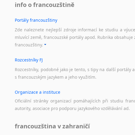
info o francouzštině
Portály francouzštiny
Zde naleznete nejlepší zdroje informací ke studiu a výuc
mluvící země, francouzské portály apod. Rubrika obsahuje 
francouzštiny.
Rozcestníky FJ
Rozcestníky,
podobné
jako
je
tento,
s
tipy
na
další
portály
a
s
francouzským
jazykem
a
jeho
využitím.
Organizace a instituce
Oficiální
stránky
organizací
pomáhajících
při
studiu
fran
autority,
asociace
pro
podporu
jazykového
vzdělávání
ad.
francouzština v zahraničí