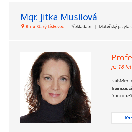
Mgr. Jitka Musilová
Brno-Starý Lískovec
|
Překladatel
|
Mateřský jazyk: 
Profe
již 18 le
Nabízím
francouz
francouzš
diskrétno
Zadáte-li
překlad 
Ko
Rovněž v 