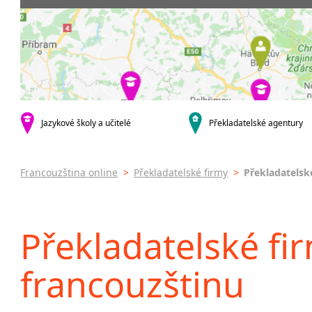
Praha 4
Soudní tl
Praha 5
Praha 6
Praha 8
Praha 9
Praha 10
krajská města
Jazykové školy a učitelé
Překladatelské agentury
Brno
Olomouc
Zlín
Francouzština online
>
Překladatelské firmy
>
Překladatelsk
Jihlava
malá města podle abecedy
Brandýs nad Labem-Stará
Překladatelské fir
Boleslav
Dačice
francouzštinu
Havlíčkův Brod
Kounice
Ústí nad Orlicí