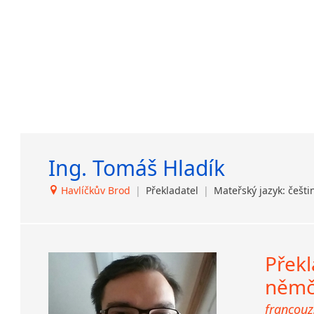
Ing. Tomáš Hladík
Havlíčkův Brod
|
Překladatel
|
Mateřský jazyk: češti
Překl
němč
francouzš