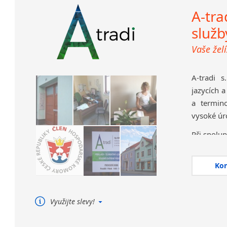
A-tra
služb
Vaše žel
A-tradi s
jazycích a
a termino
vysoké úr
Při spolup
flex
Ko
bezp
širo
spol
Využijte slevy!
použ
Nabízíme 10% slevu na první
spol
zakázku, CAT slevy a