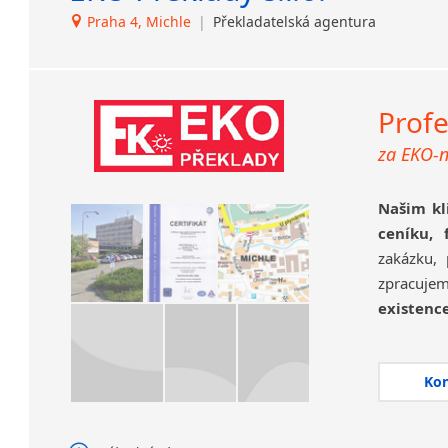
Praha 4, Michle
|
Překladatelská agentura
Profe
za EKO-
Našim kl
ceníku, 
zakázku, 
zpracuj
existen
společnos
se který
Ko
kontrolo
překládá i
0,5 % a má